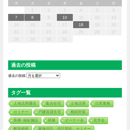
月
火
水
木
金
土
日
6
4
2
5
7
3
1
2
3
6
1
4
7
2
5
3
2
4
7
2
5
4
4
3
5
1
3
6
2
4
5
7
6
4
1
1
6
7
5
1
1
4
4
5
4
1
7
1
1
3
6
2
4
3
2
5
2
5
5
6
4
2
7
3
5
7
4
5
3
3
5
4
6
1
2
3
4
5
6
13
12
14
10
10
13
14
12
10
14
12
10
12
10
13
12
14
13
13
14
12
12
14
10
13
10
12
12
12
13
14
10
12
14
12
10
10
12
13
11
11
11
11
11
11
11
11
11
11
11
11
11
11
9
8
9
8
9
9
9
8
9
8
8
8
8
8
8
8
9
9
9
9
7
8
9
10
11
12
13
20
18
16
19
21
17
15
16
17
20
15
18
21
16
19
17
16
18
21
16
19
18
18
17
19
15
17
20
16
18
19
21
20
18
15
15
20
21
19
15
15
18
18
19
18
15
21
15
15
17
20
16
18
17
16
19
16
19
19
20
18
16
21
17
19
21
18
19
17
17
19
18
20
14
15
16
17
18
19
20
27
25
23
26
28
24
22
23
24
27
22
25
28
23
26
24
23
25
28
23
26
25
25
24
26
22
24
27
23
25
26
28
27
25
22
22
27
28
26
22
22
25
25
26
25
22
28
22
22
24
27
23
25
24
23
26
23
26
26
27
25
23
28
24
26
28
25
26
24
24
26
25
27
21
22
23
24
25
26
27
30
31
29
29
30
30
30
31
29
30
29
29
29
29
29
29
30
31
30
30
30
31
31
28
29
30
31
過去の投稿
過去の投稿
タグ一覧
土地活用通信
集合住宅
土地活用
日常業務
セミナー
戸建賃貸住宅
相続対策
医療･福祉施設
研修
オーナー会
見学会
船井総研
家族信託、信託契約、セミナー