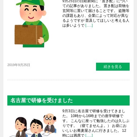
9月25日の日経新聞に「置き配」につい
ての記事がありました。 置き配は荷物を
玄関等に置いて届けることです。 盗難等
の課題もあり、企業によって対応が異な
るようですが 普及してほしいと考える人
は多いようで
[…..]
2019年9月25日
続きを見る
名古屋で研修を受けました
9月3日に名古屋で研修を受けてきまし
た。 10時から16時までの座学研修で
す。 こんなに座って勉強したのは久しぶ
りです。 （寝てませんよ。） お昼にお
いしいお蕎麦屋さんに行きました。 12
時には満席で
[…..]