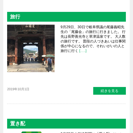
旅行
9月29日、30日で岐阜県議の尾藤義昭先
生の「尾藤会」の旅行に行きました。 行
先は長野善光寺と草津温泉です。 大人数
の旅行です。 普段の人づきあいは仕事関
係が中心になるので、それいがいの人と
旅行に行く
[…..]
2019年10月1日
続きを見る
置き配