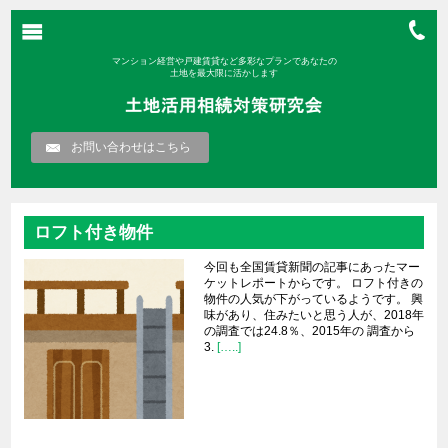
マンション経営や戸建賃貸など多彩なプランであなたの
土地を最大限に活かします
お問い合わせはこちら
ロフト付き物件
今回も全国賃貸新聞の記事にあったマー
ケットレポートからです。 ロフト付きの
物件の人気が下がっているようです。 興
味があり、住みたいと思う人が、2018年
の調査では24.8％、2015年の 調査から
3.
[…..]