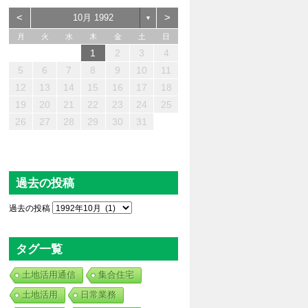
<
>
10月 1992
▼
月
火
水
木
金
土
日
1
2
3
4
3
2
4
0
0
3
4
2
0
3
4
2
0
2
0
3
2
4
3
3
4
2
2
4
0
3
0
2
2
2
3
4
0
2
4
2
0
0
2
3
1
1
1
1
1
1
1
1
1
1
1
1
1
5
6
7
8
9
10
11
0
8
6
9
1
7
5
6
7
0
5
8
1
6
9
7
0
6
8
1
6
9
8
8
7
9
5
7
0
6
8
9
1
0
8
5
5
0
1
9
5
5
8
8
9
8
5
1
5
5
7
0
6
8
7
6
9
6
9
9
0
8
6
1
7
9
1
8
9
7
7
9
0
12
13
14
15
16
17
18
7
5
3
6
8
4
2
3
4
7
2
5
8
3
6
4
7
3
5
8
3
6
5
5
4
6
2
4
7
3
5
6
8
7
5
2
2
7
8
6
2
2
5
5
6
5
2
8
2
2
4
7
3
5
4
3
6
3
6
6
7
5
3
8
4
6
8
5
6
4
4
6
7
19
20
21
22
23
24
25
0
1
9
9
0
0
0
1
9
0
9
9
9
9
9
9
0
1
0
0
0
1
1
26
27
28
29
30
31
過去の投稿
過去の投稿
タグ一覧
土地活用通信
集合住宅
土地活用
日常業務