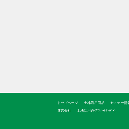
トップページ
土地活用商品
セミナー情
運営会社
土地活用通信(ﾊﾞｯｸﾅﾝﾊﾞｰ)