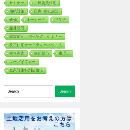
セミナー
戸建賃貸住宅
相続対策
医療･福祉施設
研修
オーナー会
見学会
船井総研
家族信託、信託契約、セミナー
改正住宅セーフティーネット法
税務調査
生前贈与
税理士
ツーバイフォー
空家対策特別措置法