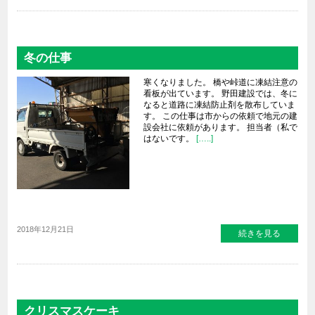
冬の仕事
寒くなりました。 橋や峠道に凍結注意の
看板が出ています。 野田建設では、冬に
なると道路に凍結防止剤を散布していま
す。 この仕事は市からの依頼で地元の建
設会社に依頼があります。 担当者（私で
はないです。
[…..]
2018年12月21日
続きを見る
クリスマスケーキ