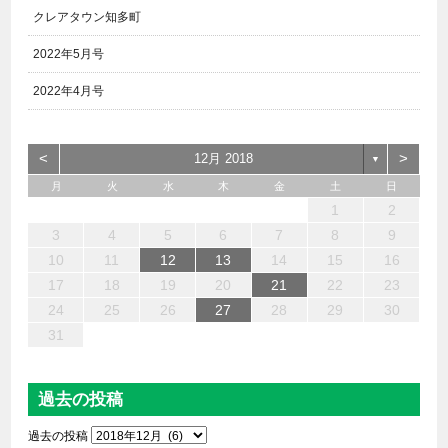
クレアタウン知多町
2022年5月号
2022年4月号
<
>
12月 2018
▼
月
火
水
木
金
土
日
6
4
2
5
7
3
1
2
3
6
1
4
7
2
5
3
6
4
7
2
5
4
4
3
5
1
3
6
2
4
5
7
6
4
1
1
6
7
5
1
1
4
4
5
4
1
7
1
1
3
6
2
4
3
2
5
2
5
5
6
4
2
7
3
5
7
4
5
3
3
5
4
6
1
2
13
12
14
10
10
13
14
12
10
13
14
12
10
12
10
13
12
14
13
13
14
12
12
14
10
13
10
12
12
12
13
14
10
12
14
12
10
10
12
13
11
11
11
11
11
11
11
11
11
11
11
11
11
11
9
8
9
8
9
9
8
9
8
8
8
8
8
8
8
9
9
9
9
3
4
5
6
7
8
9
20
18
16
19
21
17
15
16
17
20
15
18
21
16
19
17
20
18
21
16
19
18
18
17
19
15
17
20
16
18
19
21
20
18
15
15
20
21
19
15
15
18
18
19
18
15
21
15
15
17
20
16
18
17
16
19
16
19
19
20
18
16
21
17
19
21
18
19
17
17
19
18
20
10
11
12
13
14
15
16
27
25
23
26
28
24
22
23
24
27
22
25
28
23
26
24
27
25
28
23
26
25
25
24
26
22
24
27
23
25
26
28
27
25
22
22
27
28
26
22
22
25
25
26
25
22
28
22
22
24
27
23
25
24
23
26
23
26
26
27
25
23
28
24
26
28
25
26
24
24
26
25
27
17
18
19
20
21
22
23
30
31
29
29
30
30
31
29
30
29
29
29
29
29
29
30
31
30
30
30
31
31
24
25
26
27
28
29
30
31
過去の投稿
過去の投稿