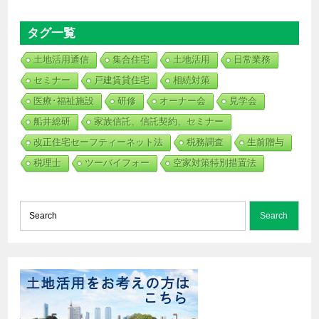
タグ一覧
土地活用通信
集合住宅
土地活用
日常業務
セミナー
戸建賃貸住宅
相続対策
医療･福祉施設
研修
オーナー会
見学会
船井総研
家族信託、信託契約、セミナー
改正住宅セーフティーネット法
税務調査
生前贈与
税理士
ツーバイフォー
空家対策特別措置法