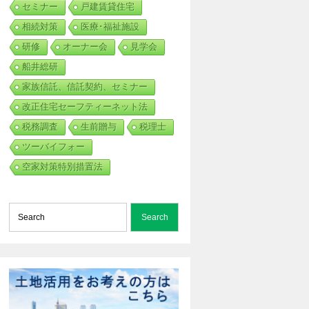
セミナー
戸建賃貸住宅
相続対策
医療･福祉施設
研修
オーナー会
見学会
船井総研
家族信託、信託契約、セミナー
改正住宅セーフティーネット法
税務調査
生前贈与
税理士
ツーバイフォー
空家対策特別措置法