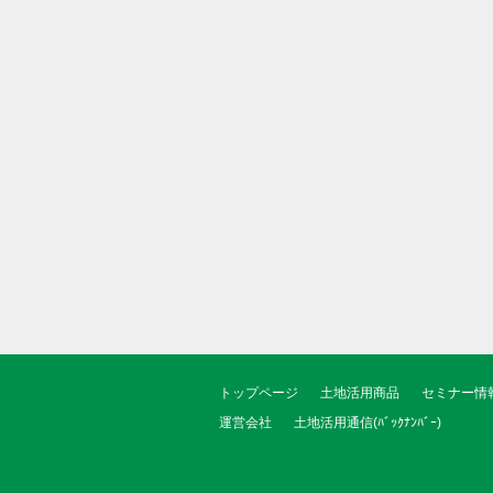
トップページ
土地活用商品
セミナー情
運営会社
土地活用通信(ﾊﾞｯｸﾅﾝﾊﾞｰ)