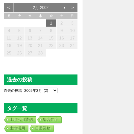
<
>
2月 2002
▼
月
火
水
木
金
土
日
1
2
3
3
2
4
0
0
3
4
2
0
3
4
2
0
2
0
3
2
4
3
3
4
2
2
4
3
0
2
2
2
3
4
0
2
4
2
0
0
2
3
1
1
1
1
1
1
1
1
1
1
1
1
1
1
4
5
6
7
8
9
10
0
8
6
9
1
7
5
6
7
0
5
8
1
6
9
7
0
6
8
1
6
9
8
8
7
9
5
7
0
6
8
9
1
0
8
5
5
0
1
9
5
5
8
8
9
8
5
1
5
5
0
6
8
7
6
9
6
9
9
0
8
6
1
7
9
1
8
9
7
7
9
8
0
11
12
13
14
15
16
17
7
5
3
6
8
4
2
3
4
7
2
5
8
3
6
4
7
3
5
8
3
6
5
5
4
6
2
4
7
3
5
6
8
7
5
2
2
7
8
6
2
2
5
5
6
5
2
8
2
2
7
3
5
4
3
6
3
6
6
7
5
3
8
4
6
8
5
6
4
4
6
5
7
18
19
20
21
22
23
24
0
1
9
9
0
0
0
1
9
0
9
9
9
9
9
9
0
1
0
0
0
1
1
25
26
27
28
過去の投稿
過去の投稿
タグ一覧
土地活用通信
集合住宅
土地活用
日常業務