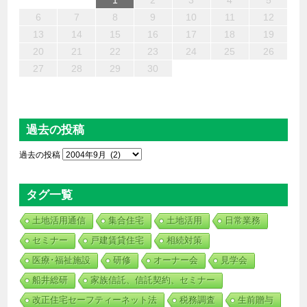
6
4
2
5
7
3
1
2
3
6
1
4
7
2
5
3
6
2
4
7
2
5
4
4
3
5
1
3
6
2
4
5
7
6
4
1
1
6
7
5
1
1
4
4
4
1
7
1
1
3
6
2
4
3
2
5
2
5
5
6
4
2
7
3
5
7
4
5
3
3
5
4
6
1
2
3
4
5
13
12
14
10
10
13
14
12
10
13
14
12
10
12
10
13
12
14
13
13
14
12
14
10
13
10
12
12
12
13
14
10
12
14
12
10
10
12
13
11
11
11
11
11
11
11
11
11
11
11
11
11
11
9
8
9
8
9
9
9
8
9
8
8
8
8
8
8
8
9
9
9
9
6
7
8
9
10
11
12
20
18
16
19
21
17
15
16
17
20
15
18
21
16
19
17
20
16
18
21
16
19
18
18
17
19
15
17
20
16
18
19
21
20
18
15
15
20
21
19
15
15
18
18
18
15
21
15
15
17
20
16
18
17
16
19
16
19
19
20
18
16
21
17
19
21
18
19
17
17
19
18
20
13
14
15
16
17
18
19
27
25
23
26
28
24
22
23
24
27
22
25
28
23
26
24
27
23
25
28
23
26
25
25
24
26
22
24
27
23
25
26
28
27
25
22
22
27
28
26
22
22
25
25
25
22
28
22
22
24
27
23
25
24
23
26
23
26
26
27
25
23
28
24
26
28
25
26
24
24
26
25
27
20
21
22
23
24
25
26
30
31
29
29
30
30
30
31
29
30
29
29
29
29
29
29
30
31
30
30
30
31
31
27
28
29
30
過去の投稿
過去の投稿
タグ一覧
土地活用通信
集合住宅
土地活用
日常業務
セミナー
戸建賃貸住宅
相続対策
医療･福祉施設
研修
オーナー会
見学会
船井総研
家族信託、信託契約、セミナー
改正住宅セーフティーネット法
税務調査
生前贈与