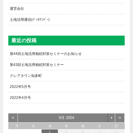
運営会社
土地活用通信(ﾊﾞｯｸﾅﾝﾊﾞｰ)
最近の投稿
第44回土地活用相続対策セミナーのお知らせ
第43回土地活用相続対策セミナー
クレアタウン知多町
2022年5月号
2022年4月号
<
>
9月 2004
▼
月
火
水
木
金
土
日