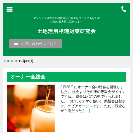
マンション経営や戸建賃貸など多彩なプランであなたの
土地を最大限に活かします
お問い合わせはこちら
TOP
> 2019年08月
オーナー会総会
8月28日にオーナー会の総会を開催しま
した。 総会よりその後の懇親会がメイン
ですね。 総会はバスの中で行われまし
た。（むしろオマケ扱い） 懇親会は都ホ
テルのビアガーデンです。 ただ、残念な
がら雨だった
[…..]