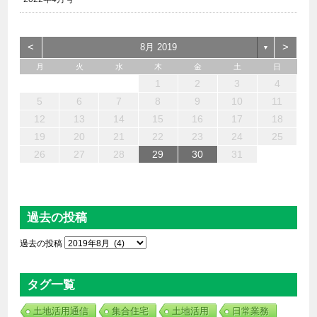
<
>
8月 2019
▼
月
火
水
木
金
土
日
6
4
2
5
7
3
1
2
3
6
1
7
2
5
3
6
2
4
7
2
5
4
4
3
5
1
3
6
2
4
5
7
6
4
1
1
6
7
5
1
1
4
4
5
4
1
7
1
1
3
6
2
4
3
2
5
2
5
5
6
4
2
7
3
5
7
4
5
3
3
5
4
6
1
2
3
4
13
12
14
10
10
13
14
12
10
13
14
12
10
12
10
13
12
14
13
13
14
12
12
14
10
13
10
12
12
12
13
14
10
12
14
12
10
10
12
13
11
11
11
11
11
11
11
11
11
11
11
11
11
9
8
9
8
9
9
9
8
9
8
8
8
8
8
8
8
9
9
9
9
5
6
7
8
9
10
11
20
18
16
19
21
17
15
16
17
20
15
21
16
19
17
20
16
18
21
16
19
18
18
17
19
15
17
20
16
18
19
21
20
18
15
15
20
21
19
15
15
18
18
19
18
15
21
15
15
17
20
16
18
17
16
19
16
19
19
20
18
16
21
17
19
21
18
19
17
17
19
18
20
12
13
14
15
16
17
18
27
25
23
26
28
24
22
23
24
27
22
28
23
26
24
27
23
25
28
23
26
25
25
24
26
22
24
27
23
25
26
28
27
25
22
22
27
28
26
22
22
25
25
26
25
22
28
22
22
24
27
23
25
24
23
26
23
26
26
27
25
23
28
24
26
28
25
26
24
24
26
25
27
19
20
21
22
23
24
25
30
31
29
29
30
30
30
31
29
30
29
29
29
29
29
29
30
31
30
30
30
31
31
26
27
28
29
30
31
過去の投稿
過去の投稿
タグ一覧
土地活用通信
集合住宅
土地活用
日常業務