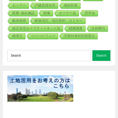
セミナー
戸建賃貸住宅
相続対策
医療･福祉施設
研修
オーナー会
見学会
船井総研
家族信託、信託契約、セミナー
改正住宅セーフティーネット法
税務調査
生前贈与
税理士
ツーバイフォー
空家対策特別措置法