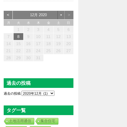
<
>
12月 2020
▼
月
火
水
木
金
土
日
1
2
3
4
5
6
2
4
0
0
3
4
2
0
3
4
2
0
2
0
3
2
4
3
3
4
2
2
4
0
3
0
2
2
2
3
4
0
2
4
2
0
0
2
3
1
1
1
1
1
1
1
1
1
1
1
1
1
1
7
8
9
10
11
12
13
8
6
9
1
7
5
6
7
0
5
8
1
6
9
7
0
6
8
1
6
9
8
8
7
9
5
7
0
6
8
9
1
0
8
5
5
0
1
9
5
5
8
8
9
8
5
1
5
5
7
0
6
8
7
6
9
6
9
9
0
8
6
1
7
9
1
8
9
7
7
9
8
0
14
15
16
17
18
19
20
5
3
6
8
4
2
3
4
7
2
5
8
3
6
4
7
3
5
8
3
6
5
5
4
6
2
4
7
3
5
6
8
7
5
2
2
7
8
6
2
2
5
5
6
5
2
8
2
2
4
7
3
5
4
3
6
3
6
6
7
5
3
8
4
6
8
5
6
4
4
6
5
7
21
22
23
24
25
26
27
0
1
9
9
0
0
0
1
9
0
9
9
9
9
9
9
0
1
0
0
0
1
1
28
29
30
31
過去の投稿
過去の投稿
タグ一覧
土地活用通信
集合住宅