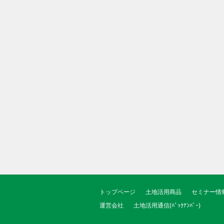
トップページ
土地活用商品
セミナー情
運営会社
土地活用通信(ﾊﾞｯｸﾅﾝﾊﾞｰ)