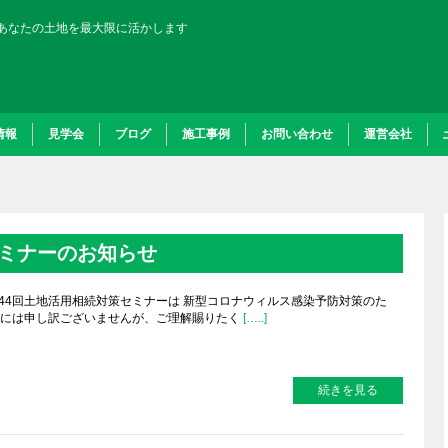
あなたの土地を最大限に活かします
情報
見学会
ブログ
施工事例
お問い合わせ
運営会社
セミナーのお知らせ
第44回土地活用相続対策セミナーは 新型コロナウィルス感染予防対策のた
方には申し訳ございませんが、ご理解賜りたく
[…..]
続きを見る