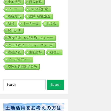
土地活用
日常業務
セミナー
戸建賃貸住宅
相続対策
医療･福祉施設
研修
オーナー会
見学会
船井総研
家族信託、信託契約、セミナー
改正住宅セーフティーネット法
税務調査
生前贈与
税理士
ツーバイフォー
空家対策特別措置法