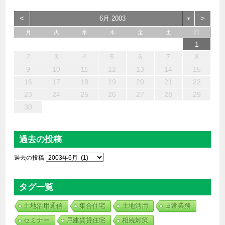
<
>
6月 2003
▼
月
火
水
木
金
土
日
6
4
2
5
7
3
1
2
3
6
1
4
7
2
5
3
6
2
4
7
2
5
4
4
3
5
1
3
6
2
4
5
7
6
4
1
1
6
7
5
1
1
4
4
5
4
1
7
1
3
6
2
4
3
2
5
2
5
5
6
4
2
7
3
5
7
4
5
3
3
5
4
6
1
13
12
14
10
10
13
14
12
10
13
14
12
10
12
10
13
12
14
13
13
14
12
12
14
10
13
10
12
12
12
13
14
10
12
14
12
10
10
12
13
11
11
11
11
11
11
11
11
11
11
11
11
11
11
9
8
9
8
9
9
9
8
9
8
8
8
8
8
8
9
9
9
9
2
3
4
5
6
7
8
20
18
16
19
21
17
15
16
17
20
15
18
21
16
19
17
20
16
18
21
16
19
18
18
17
19
15
17
20
16
18
19
21
20
18
15
15
20
21
19
15
15
18
18
19
18
15
21
15
17
20
16
18
17
16
19
16
19
19
20
18
16
21
17
19
21
18
19
17
17
19
18
20
9
10
11
12
13
14
15
27
25
23
26
28
24
22
23
24
27
22
25
28
23
26
24
27
23
25
28
23
26
25
25
24
26
22
24
27
23
25
26
28
27
25
22
22
27
28
26
22
22
25
25
26
25
22
28
22
24
27
23
25
24
23
26
23
26
26
27
25
23
28
24
26
28
25
26
24
24
26
25
27
16
17
18
19
20
21
22
30
31
29
29
30
30
30
31
29
30
29
29
29
29
29
30
31
30
30
30
31
31
23
24
25
26
27
28
29
30
過去の投稿
過去の投稿
タグ一覧
土地活用通信
集合住宅
土地活用
日常業務
セミナー
戸建賃貸住宅
相続対策