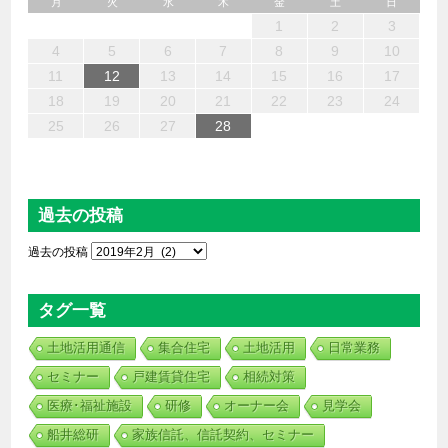
月
火
水
木
金
土
日
6
4
2
5
7
3
1
2
3
6
1
4
7
2
5
6
2
4
7
2
5
4
4
3
5
1
3
6
2
4
5
7
6
4
1
1
6
7
5
1
1
4
4
5
4
1
7
1
1
3
6
2
4
3
2
5
2
5
5
6
4
2
7
3
5
7
4
5
3
3
5
4
6
1
2
3
13
12
14
10
10
13
14
12
13
14
12
10
12
10
13
12
14
13
13
14
12
12
14
10
13
10
12
12
12
13
14
10
12
14
12
10
10
12
13
11
11
11
11
11
11
11
11
11
11
11
11
11
11
9
8
9
8
9
9
9
8
9
8
8
8
8
8
8
8
9
9
9
9
4
5
6
7
8
9
10
20
18
16
19
21
17
15
16
17
20
15
18
21
16
19
20
16
18
21
16
19
18
18
17
19
15
17
20
16
18
19
21
20
18
15
15
20
21
19
15
15
18
18
19
18
15
21
15
15
17
20
16
18
17
16
19
16
19
19
20
18
16
21
17
19
21
18
19
17
17
19
18
20
11
12
13
14
15
16
17
27
25
23
26
28
24
22
23
24
27
22
25
28
23
26
27
23
25
28
23
26
25
25
24
26
22
24
27
23
25
26
28
27
25
22
22
27
28
26
22
22
25
25
26
25
22
28
22
22
24
27
23
25
24
23
26
23
26
26
27
25
23
28
24
26
28
25
26
24
24
26
25
27
18
19
20
21
22
23
24
30
31
29
29
30
30
30
31
29
30
29
29
29
29
29
29
30
31
30
30
30
31
31
25
26
27
28
過去の投稿
過去の投稿
タグ一覧
土地活用通信
集合住宅
土地活用
日常業務
セミナー
戸建賃貸住宅
相続対策
医療･福祉施設
研修
オーナー会
見学会
船井総研
家族信託、信託契約、セミナー