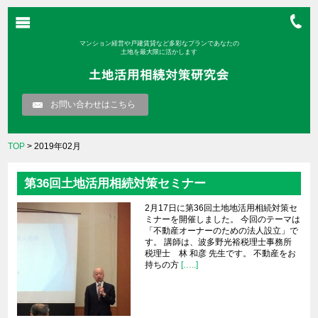
マンション経営や戸建賃貸など多彩なプランであなたの
土地を最大限に活かします
お問い合わせはこちら
TOP
> 2019年02月
第36回土地活用相続対策セミナー
2月17日に第36回土地地活用相続対策セ
ミナーを開催しました。 今回のテーマは
「不動産オーナーのための法人設立」で
す。 講師は、波多野光裕税理士事務所
税理士 林 和彦 先生です。 不動産をお
持ちの方
[…..]