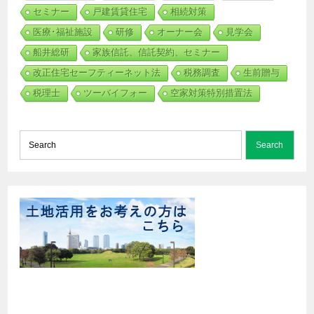
セミナー
戸建賃貸住宅
相続対策
医療･福祉施設
研修
オーナー会
見学会
船井総研
家族信託、信託契約、セミナー
改正住宅セーフティーネット法
税務調査
生前贈与
税理士
ツーバイフォー
空家対策特別措置法