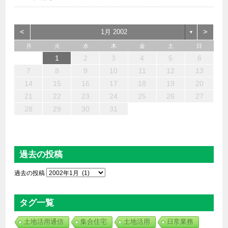
<
>
1月 2002
▼
月
火
水
木
金
土
日
6
4
2
5
7
3
1
2
3
6
1
4
7
2
5
3
6
2
4
7
2
5
4
4
3
5
1
3
6
2
4
5
7
6
4
1
1
6
7
5
1
1
4
4
5
4
1
7
1
1
3
2
4
3
2
5
2
5
5
6
4
2
7
3
5
7
4
5
3
3
5
4
6
1
2
3
4
5
6
13
12
14
10
10
13
14
12
10
13
14
12
10
12
10
13
12
14
13
13
14
12
12
14
10
10
12
12
12
13
14
10
12
14
12
10
10
12
13
11
11
11
11
11
11
11
11
11
11
11
11
11
11
9
8
9
8
9
9
9
8
9
8
8
8
8
8
8
8
9
9
9
9
7
8
9
10
11
12
13
20
18
16
19
21
17
15
16
17
20
15
18
21
16
19
17
20
16
18
21
16
19
18
18
17
19
15
17
20
16
18
19
21
20
18
15
15
20
21
19
15
15
18
18
19
18
15
21
15
15
17
16
18
17
16
19
16
19
19
20
18
16
21
17
19
21
18
19
17
17
19
18
20
14
15
16
17
18
19
20
27
25
23
26
28
24
22
23
24
27
22
25
28
23
26
24
27
23
25
28
23
26
25
25
24
26
22
24
27
23
25
26
28
27
25
22
22
27
28
26
22
22
25
25
26
25
22
28
22
22
24
23
25
24
23
26
23
26
26
27
25
23
28
24
26
28
25
26
24
24
26
25
27
21
22
23
24
25
26
27
30
31
29
29
30
30
30
31
29
30
29
29
29
29
29
29
30
31
30
30
30
31
31
28
29
30
31
過去の投稿
過去の投稿
タグ一覧
土地活用通信
集合住宅
土地活用
日常業務