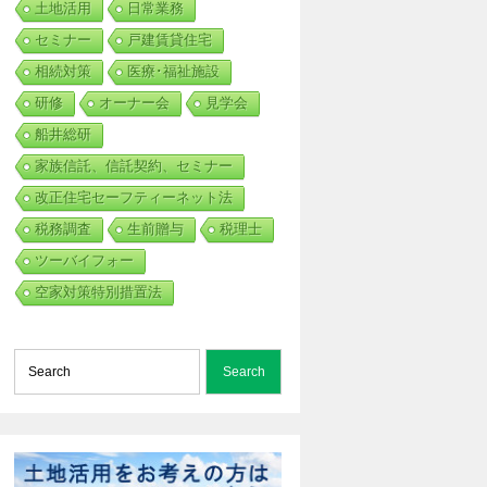
土地活用
日常業務
セミナー
戸建賃貸住宅
相続対策
医療･福祉施設
研修
オーナー会
見学会
船井総研
家族信託、信託契約、セミナー
改正住宅セーフティーネット法
税務調査
生前贈与
税理士
ツーバイフォー
空家対策特別措置法