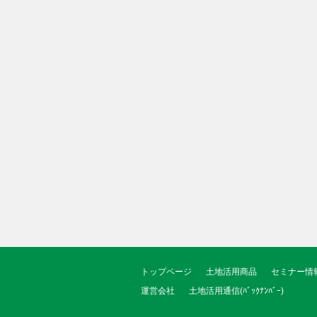
トップページ
土地活用商品
セミナー情
運営会社
土地活用通信(ﾊﾞｯｸﾅﾝﾊﾞｰ)