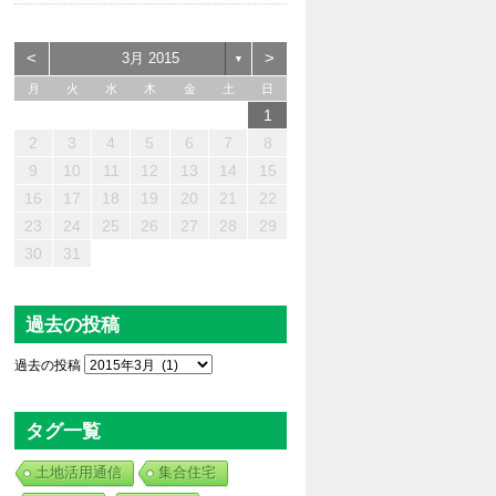
<
>
3月 2015
▼
月
火
水
木
金
土
日
1
3
2
4
0
0
3
4
2
0
3
4
2
0
2
0
3
2
4
3
3
4
2
2
4
0
3
0
2
2
2
3
4
0
2
4
2
0
0
2
3
1
1
1
1
1
1
1
1
1
1
1
1
1
1
2
3
4
5
6
7
8
0
8
6
9
1
7
5
6
7
0
5
8
1
6
9
7
0
6
8
1
6
9
8
8
7
9
5
7
0
6
8
9
1
0
8
5
0
1
9
5
5
8
8
9
8
5
1
5
5
7
0
6
8
7
6
9
6
9
9
0
8
6
1
7
9
1
8
9
7
7
9
8
0
9
10
11
12
13
14
15
7
5
3
6
8
4
2
3
4
7
2
5
8
3
6
4
7
3
5
8
3
6
5
5
4
6
2
4
7
3
5
6
8
7
5
2
7
8
6
2
2
5
5
6
5
2
8
2
2
4
7
3
5
4
3
6
3
6
6
7
5
3
8
4
6
8
5
6
4
4
6
5
7
16
17
18
19
20
21
22
0
1
9
9
0
0
0
1
9
0
9
9
9
9
9
0
1
0
0
0
1
1
23
24
25
26
27
28
29
30
31
過去の投稿
過去の投稿
タグ一覧
土地活用通信
集合住宅