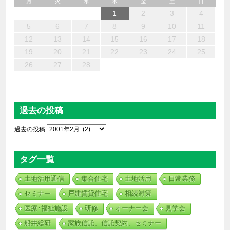
月
火
水
木
金
土
日
6
4
2
5
7
3
1
2
3
6
1
4
7
2
5
3
6
2
4
7
2
5
4
4
3
5
1
3
6
2
4
5
7
6
4
1
1
6
7
5
1
1
4
4
5
4
1
7
1
1
3
6
2
3
2
5
2
5
5
6
4
2
7
3
5
7
4
5
3
3
5
4
6
1
2
3
4
13
12
14
10
10
13
14
12
10
13
14
12
10
12
10
13
12
14
13
13
14
12
12
14
10
13
10
12
12
12
13
14
10
12
14
12
10
10
12
13
11
11
11
11
11
11
11
11
11
11
11
11
11
9
8
9
8
9
9
9
8
9
8
8
8
8
8
8
8
9
9
9
9
5
6
7
8
9
10
11
20
18
16
19
21
17
15
16
17
20
15
18
21
16
19
17
20
16
18
21
16
19
18
18
17
19
15
17
20
16
18
19
21
20
18
15
15
20
21
19
15
15
18
18
19
18
15
21
15
15
17
20
16
17
16
19
16
19
19
20
18
16
21
17
19
21
18
19
17
17
19
18
20
12
13
14
15
16
17
18
27
25
23
26
28
24
22
23
24
27
22
25
28
23
26
24
27
23
25
28
23
26
25
25
24
26
22
24
27
23
25
26
28
27
25
22
22
27
28
26
22
22
25
25
26
25
22
28
22
22
24
27
23
24
23
26
23
26
26
27
25
23
28
24
26
28
25
26
24
24
26
25
27
19
20
21
22
23
24
25
30
31
29
29
30
30
30
31
29
30
29
29
29
29
29
29
30
31
30
30
30
31
31
26
27
28
過去の投稿
過去の投稿
タグ一覧
土地活用通信
集合住宅
土地活用
日常業務
セミナー
戸建賃貸住宅
相続対策
医療･福祉施設
研修
オーナー会
見学会
船井総研
家族信託、信託契約、セミナー