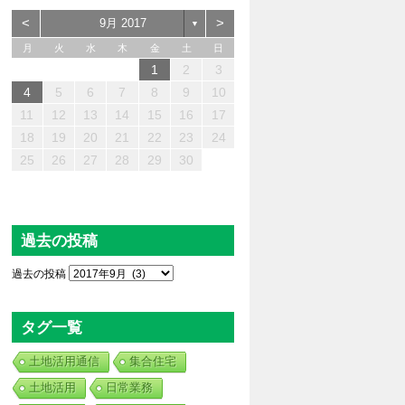
<
>
9月 2017
▼
月
火
水
木
金
土
日
1
2
3
3
2
4
0
0
3
4
2
0
3
4
2
0
2
3
2
4
3
3
4
2
2
4
0
3
0
2
2
2
3
4
0
2
4
2
0
0
2
3
1
1
1
1
1
1
1
1
1
1
1
1
1
1
4
5
6
7
8
9
10
0
8
6
9
1
7
5
6
7
0
5
8
1
6
9
7
0
6
8
1
6
9
8
8
7
9
5
0
6
8
9
1
0
8
5
5
0
1
9
5
5
8
8
9
8
5
1
5
5
7
0
6
8
7
6
9
6
9
9
0
8
6
1
7
9
1
8
9
7
7
9
8
0
11
12
13
14
15
16
17
7
5
3
6
8
4
2
3
4
7
2
5
8
3
6
4
7
3
5
8
3
6
5
5
4
6
2
7
3
5
6
8
7
5
2
2
7
8
6
2
2
5
5
6
5
2
8
2
2
4
7
3
5
4
3
6
3
6
6
7
5
3
8
4
6
8
5
6
4
4
6
5
7
18
19
20
21
22
23
24
0
1
9
9
0
0
0
1
9
0
9
9
9
9
9
9
0
1
0
0
0
1
1
25
26
27
28
29
30
過去の投稿
過去の投稿
タグ一覧
土地活用通信
集合住宅
土地活用
日常業務