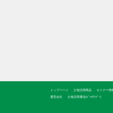
トップページ
土地活用商品
セミナー情
運営会社
土地活用通信(ﾊﾞｯｸﾅﾝﾊﾞｰ)