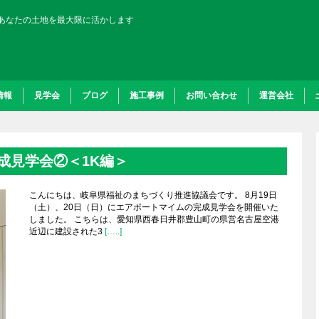
あなたの土地を最大限に活かします
情報
見学会
ブログ
施工事例
お問い合わせ
運営会社
成見学会②＜1K編＞
こんにちは、岐阜県福祉のまちづくり推進協議会です。 8月19日
（土）、20日（日）にエアポートマイムの完成見学会を開催いた
しました。 こちらは、愛知県西春日井郡豊山町の県営名古屋空港
近辺に建設された3
[…..]