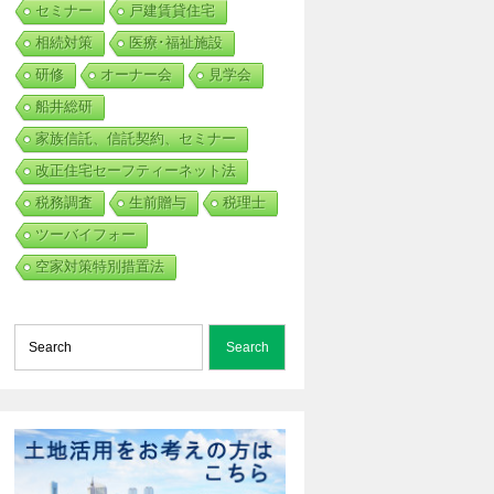
セミナー
戸建賃貸住宅
相続対策
医療･福祉施設
研修
オーナー会
見学会
船井総研
家族信託、信託契約、セミナー
改正住宅セーフティーネット法
税務調査
生前贈与
税理士
ツーバイフォー
空家対策特別措置法