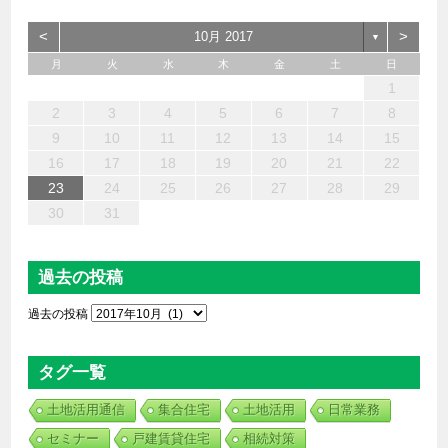
<
>
10月 2017
▼
月
火
水
木
金
土
日
6
4
2
5
7
3
1
2
3
6
1
4
7
2
5
3
6
2
4
7
2
5
4
4
3
5
3
6
2
4
5
7
6
4
1
1
6
7
5
1
1
4
4
5
4
1
7
1
1
3
6
2
4
3
2
5
2
5
5
6
4
2
7
3
5
7
4
5
3
3
5
4
6
1
13
12
14
10
10
13
14
12
10
13
14
12
10
12
10
13
12
14
13
13
14
12
12
14
10
13
10
12
12
12
13
14
10
12
14
12
10
10
12
13
11
11
11
11
11
11
11
11
11
11
11
11
11
11
9
8
9
8
9
9
9
9
8
8
8
8
8
8
8
9
9
9
9
2
3
4
5
6
7
8
20
18
16
19
21
17
15
16
17
20
15
18
21
16
19
17
20
16
18
21
16
19
18
18
17
19
17
20
16
18
19
21
20
18
15
15
20
21
19
15
15
18
18
19
18
15
21
15
15
17
20
16
18
17
16
19
16
19
19
20
18
16
21
17
19
21
18
19
17
17
19
18
20
9
10
11
12
13
14
15
27
25
23
26
28
24
22
23
24
27
22
25
28
23
26
24
27
23
25
28
23
26
25
25
24
26
24
27
23
25
26
28
27
25
22
22
27
28
26
22
22
25
25
26
25
22
28
22
22
24
27
23
25
24
23
26
23
26
26
27
25
23
28
24
26
28
25
26
24
24
26
25
27
16
17
18
19
20
21
22
30
31
29
29
30
30
30
31
30
29
29
29
29
29
29
30
31
30
30
30
31
31
23
24
25
26
27
28
29
30
31
過去の投稿
過去の投稿
タグ一覧
土地活用通信
集合住宅
土地活用
日常業務
セミナー
戸建賃貸住宅
相続対策