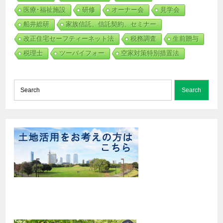
医療･福祉施設
研修
オーナー会
見学会
船井総研
家族信託、信託契約、セミナー
改正住宅セーフティーネット法
税務調査
生前贈与
税理士
ツーバイフォー
空家対策特別措置法