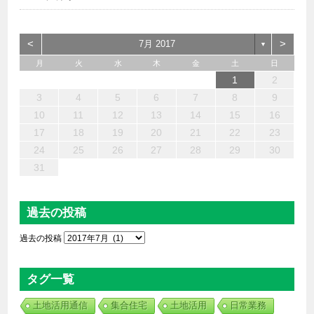
<
>
7月 2017
▼
月
火
水
木
金
土
日
6
4
2
5
7
3
1
2
3
6
1
4
7
2
5
3
6
2
4
7
2
5
4
4
3
5
1
3
6
4
5
7
6
4
1
1
6
7
5
1
1
4
4
5
4
1
7
1
1
3
6
2
4
3
2
5
2
5
5
6
4
2
7
3
5
7
4
5
3
3
5
4
6
1
2
13
12
14
10
10
13
14
12
10
13
14
12
10
12
10
13
12
14
13
13
14
12
12
14
10
13
10
12
12
12
13
14
10
12
14
12
10
10
12
13
11
11
11
11
11
11
11
11
11
11
11
11
11
11
9
8
9
8
9
9
9
8
8
8
8
8
8
8
8
9
9
9
9
3
4
5
6
7
8
9
20
18
16
19
21
17
15
16
17
20
15
18
21
16
19
17
20
16
18
21
16
19
18
18
17
19
15
17
20
18
19
21
20
18
15
15
20
21
19
15
15
18
18
19
18
15
21
15
15
17
20
16
18
17
16
19
16
19
19
20
18
16
21
17
19
21
18
19
17
17
19
18
20
10
11
12
13
14
15
16
27
25
23
26
28
24
22
23
24
27
22
25
28
23
26
24
27
23
25
28
23
26
25
25
24
26
22
24
27
25
26
28
27
25
22
22
27
28
26
22
22
25
25
26
25
22
28
22
22
24
27
23
25
24
23
26
23
26
26
27
25
23
28
24
26
28
25
26
24
24
26
25
27
17
18
19
20
21
22
23
30
31
29
29
30
30
30
31
29
29
29
29
29
29
29
30
31
30
30
30
31
31
24
25
26
27
28
29
30
31
過去の投稿
過去の投稿
タグ一覧
土地活用通信
集合住宅
土地活用
日常業務