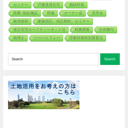
セミナー
戸建賃貸住宅
相続対策
医療･福祉施設
研修
オーナー会
見学会
船井総研
家族信託、信託契約、セミナー
改正住宅セーフティーネット法
税務調査
生前贈与
税理士
ツーバイフォー
空家対策特別措置法