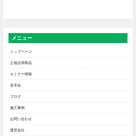
メニュー
トップページ
土地活用商品
セミナー情報
見学会
ブログ
施工事例
お問い合わせ
運営会社