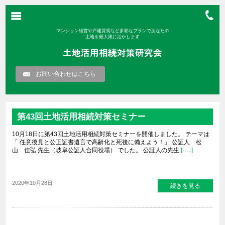
マンション経営や戸建賃貸など多彩なプランであなたの
土地を最大限に活かします
お問い合わせはこちら
第43回土地活用相続対策セミナー
10月18日に第43回土地活用相続対策セミナーを開催しました。 テーマは
「 任意後見と公正証書遺言で高齢化と死後に備えよう！」 公証人 松
山 佳弘 先生（岐阜公証人合同役場） でした。 公証人の先生
[…..]
2020年10月28日
続きを見る