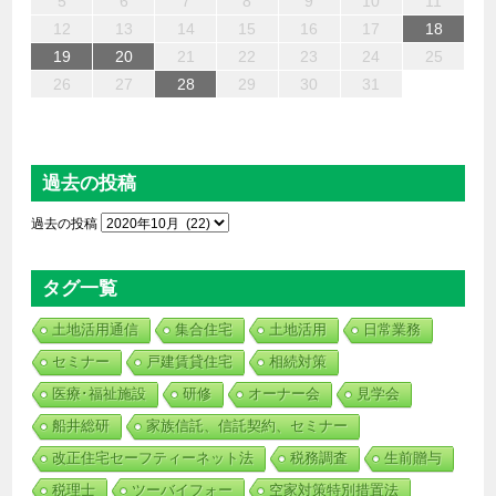
13
12
14
10
10
13
14
12
10
13
14
12
10
12
10
13
12
14
13
13
14
12
12
14
10
13
10
12
12
12
13
14
10
12
14
12
10
10
12
13
11
11
11
11
11
11
11
11
11
11
11
11
11
9
8
9
8
9
9
9
8
9
8
8
8
8
8
8
8
9
9
9
9
5
6
7
8
9
10
11
20
16
19
21
17
15
16
17
20
15
18
21
16
19
17
20
16
18
21
16
19
18
18
17
19
15
17
20
16
18
19
21
20
18
15
15
20
21
19
15
15
18
18
19
18
15
21
15
15
17
20
16
18
17
16
19
16
19
19
20
18
16
21
17
19
21
18
19
17
17
19
18
20
12
13
14
15
16
17
18
27
23
26
28
24
22
23
24
27
22
25
28
23
26
24
27
23
25
28
23
26
25
25
24
26
22
24
27
23
25
26
28
27
25
22
22
27
28
26
22
22
25
25
26
25
22
28
22
22
24
27
23
25
24
23
26
23
26
26
27
25
23
28
24
26
28
25
26
24
24
26
25
27
19
20
21
22
23
24
25
30
31
29
29
30
30
30
31
29
30
29
29
29
29
29
29
30
31
30
30
30
31
31
26
27
28
29
30
31
過去の投稿
過去の投稿
タグ一覧
土地活用通信
集合住宅
土地活用
日常業務
セミナー
戸建賃貸住宅
相続対策
医療･福祉施設
研修
オーナー会
見学会
船井総研
家族信託、信託契約、セミナー
改正住宅セーフティーネット法
税務調査
生前贈与
税理士
ツーバイフォー
空家対策特別措置法