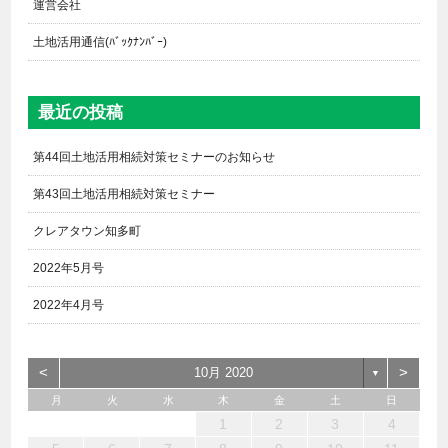
運営会社
土地活用通信(ﾊﾞｯｸﾅﾝﾊﾞｰ)
最近の投稿
第44回土地活用相続対策セミナーのお知らせ
第43回土地活用相続対策セミナー
クレアタウン知多町
2022年5月号
2022年4月号
<
>
10月 2020
▼
月
火
水
木
金
土
日
6
2
5
7
3
1
2
3
6
1
4
7
2
5
3
6
2
4
7
2
5
4
4
3
5
1
3
6
2
4
5
7
6
4
1
1
6
7
5
1
1
4
4
5
4
1
7
1
1
3
6
2
4
3
2
5
2
5
5
6
4
2
7
3
5
7
4
5
3
3
5
4
6
1
2
3
4