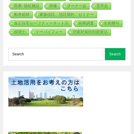
医療･福祉施設
研修
オーナー会
見学会
船井総研
家族信託、信託契約、セミナー
改正住宅セーフティーネット法
税務調査
生前贈与
税理士
ツーバイフォー
空家対策特別措置法