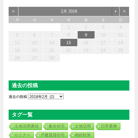
<
>
2月 2018
▼
月
火
水
木
金
土
日
6
4
2
5
7
3
1
2
3
6
1
4
7
2
5
3
6
2
4
7
2
5
4
3
5
1
3
6
2
4
5
7
6
4
1
1
6
7
5
1
1
4
4
5
4
1
7
1
1
3
6
2
4
3
2
5
2
5
5
6
4
2
7
3
5
7
4
5
3
3
5
4
6
1
2
3
4
13
12
14
10
10
13
14
12
10
13
14
12
10
12
10
13
12
14
13
13
14
12
12
14
10
13
10
12
12
12
13
14
10
12
14
12
10
10
12
13
11
11
11
11
11
11
11
11
11
11
11
11
11
9
8
9
8
9
9
9
8
9
8
8
8
8
8
8
8
9
9
9
9
5
6
7
8
9
10
11
20
18
16
19
21
17
15
16
17
20
15
18
21
16
19
17
20
16
18
21
16
19
18
17
19
15
17
20
16
18
19
21
20
18
15
15
20
21
19
15
15
18
18
19
18
15
21
15
15
17
20
16
18
17
16
19
16
19
19
20
18
16
21
17
19
21
18
19
17
17
19
18
20
12
13
14
15
16
17
18
27
25
23
26
28
24
22
23
24
27
22
25
28
23
26
24
27
23
25
28
23
26
25
24
26
22
24
27
23
25
26
28
27
25
22
22
27
28
26
22
22
25
25
26
25
22
28
22
22
24
27
23
25
24
23
26
23
26
26
27
25
23
28
24
26
28
25
26
24
24
26
25
27
19
20
21
22
23
24
25
30
31
29
29
30
30
30
31
29
30
29
29
29
29
29
29
30
31
30
30
30
31
31
26
27
28
過去の投稿
過去の投稿
タグ一覧
土地活用通信
集合住宅
土地活用
日常業務
セミナー
戸建賃貸住宅
相続対策