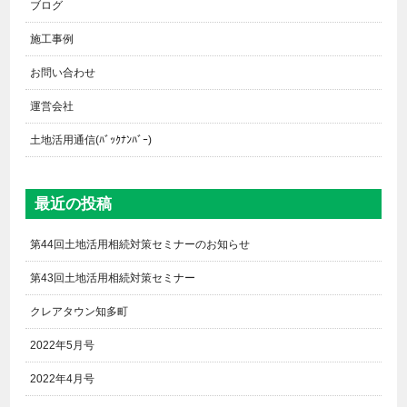
ブログ
施工事例
お問い合わせ
運営会社
土地活用通信(ﾊﾞｯｸﾅﾝﾊﾞｰ)
最近の投稿
第44回土地活用相続対策セミナーのお知らせ
第43回土地活用相続対策セミナー
クレアタウン知多町
2022年5月号
2022年4月号