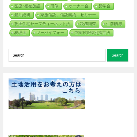
医療･福祉施設
研修
オーナー会
見学会
船井総研
家族信託、信託契約、セミナー
改正住宅セーフティーネット法
税務調査
生前贈与
税理士
ツーバイフォー
空家対策特別措置法