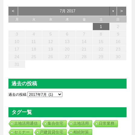
<
>
7月 2017
▼
月
火
水
木
金
土
日
6
4
2
5
7
3
1
2
3
6
1
4
7
2
5
3
6
2
4
7
2
5
4
4
3
5
1
3
6
4
5
7
6
4
1
1
6
7
5
1
1
4
4
5
4
1
7
1
1
3
6
2
4
3
2
5
2
5
5
6
4
2
7
3
5
7
4
5
3
3
5
4
6
1
2
13
12
14
10
10
13
14
12
10
13
14
12
10
12
10
13
12
14
13
13
14
12
12
14
10
13
10
12
12
12
13
14
10
12
14
12
10
10
12
13
11
11
11
11
11
11
11
11
11
11
11
11
11
11
9
8
9
8
9
9
9
8
8
8
8
8
8
8
8
9
9
9
9
3
4
5
6
7
8
9
20
18
16
19
21
17
15
16
17
20
15
18
21
16
19
17
20
16
18
21
16
19
18
18
17
19
15
17
20
18
19
21
20
18
15
15
20
21
19
15
15
18
18
19
18
15
21
15
15
17
20
16
18
17
16
19
16
19
19
20
18
16
21
17
19
21
18
19
17
17
19
18
20
10
11
12
13
14
15
16
27
25
23
26
28
24
22
23
24
27
22
25
28
23
26
24
27
23
25
28
23
26
25
25
24
26
22
24
27
25
26
28
27
25
22
22
27
28
26
22
22
25
25
26
25
22
28
22
22
24
27
23
25
24
23
26
23
26
26
27
25
23
28
24
26
28
25
26
24
24
26
25
27
17
18
19
20
21
22
23
30
31
29
29
30
30
30
31
29
29
29
29
29
29
29
30
31
30
30
30
31
31
24
25
26
27
28
29
30
31
過去の投稿
過去の投稿
タグ一覧
土地活用通信
集合住宅
土地活用
日常業務
セミナー
戸建賃貸住宅
相続対策