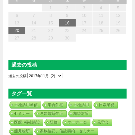
月
火
水
木
金
土
日
6
4
2
5
7
3
1
2
3
6
1
4
7
2
5
3
6
2
4
7
2
5
4
4
3
1
3
6
2
4
5
7
6
4
1
1
6
7
5
1
1
4
4
5
4
1
7
1
1
3
6
2
4
3
2
5
2
5
5
6
4
2
7
3
5
7
4
5
3
3
5
4
6
1
2
3
4
5
13
12
14
10
10
13
14
12
10
13
14
12
10
10
13
12
14
13
13
14
12
12
14
10
13
10
12
12
12
13
14
10
12
14
12
10
10
12
13
11
11
11
11
11
11
11
11
11
11
11
11
11
11
9
8
9
8
9
9
9
8
9
8
8
8
8
8
8
8
9
9
9
9
6
7
8
9
10
11
12
20
18
16
19
21
17
15
16
17
20
15
18
21
16
19
17
20
16
18
21
16
19
18
18
17
15
17
20
16
18
19
21
20
18
15
15
20
21
19
15
15
18
18
19
18
15
21
15
15
17
20
16
18
17
16
19
16
19
19
20
18
16
21
17
19
21
18
19
17
17
19
18
20
13
14
15
16
17
18
19
27
25
23
26
28
24
22
23
24
27
22
25
28
23
26
24
27
23
25
28
23
26
25
25
24
22
24
27
23
25
26
28
27
25
22
22
27
28
26
22
22
25
25
26
25
22
28
22
22
24
27
23
25
24
23
26
23
26
26
27
25
23
28
24
26
28
25
26
24
24
26
25
27
20
21
22
23
24
25
26
30
31
29
29
30
30
30
31
29
30
29
29
29
29
29
29
30
31
30
30
30
31
31
27
28
29
30
過去の投稿
過去の投稿
タグ一覧
土地活用通信
集合住宅
土地活用
日常業務
セミナー
戸建賃貸住宅
相続対策
医療･福祉施設
研修
オーナー会
見学会
船井総研
家族信託、信託契約、セミナー