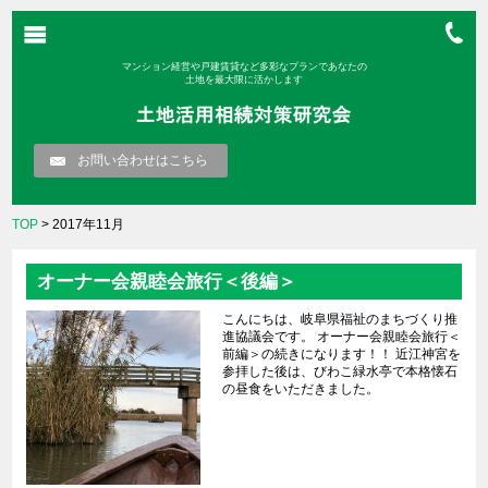
マンション経営や戸建賃貸など多彩なプランであなたの
土地を最大限に活かします
お問い合わせはこちら
TOP
> 2017年11月
オーナー会親睦会旅行＜後編＞
こんにちは、岐阜県福祉のまちづくり推
進協議会です。 オーナー会親睦会旅行＜
前編＞の続きになります！！ 近江神宮を
参拝した後は、びわこ緑水亭で本格懐石
の昼食をいただきました。