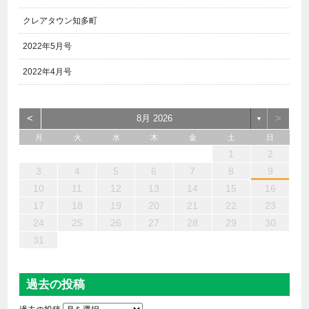
クレアタウン知多町
2022年5月号
2022年4月号
<
>
8月 2026
▼
月
火
水
木
金
土
日
6
4
2
5
7
3
1
2
3
6
1
4
7
2
5
3
6
2
4
7
2
5
4
4
3
5
1
3
6
2
4
5
7
6
4
1
1
6
7
5
1
1
4
4
5
4
1
7
1
1
3
6
2
4
3
2
5
2
5
5
6
4
2
7
3
5
7
4
5
3
3
5
4
6
1
2
13
12
14
10
10
13
14
12
10
13
14
12
10
12
10
13
12
14
13
13
14
12
12
14
10
13
10
12
12
12
13
14
10
12
14
12
10
10
12
13
11
11
11
11
11
11
11
11
11
11
11
11
11
11
9
8
9
8
9
9
9
8
9
8
8
8
8
8
8
8
9
9
9
9
3
4
5
6
7
8
9
20
18
16
19
21
17
15
16
17
20
15
18
21
16
19
17
20
16
18
21
16
19
18
18
17
19
15
17
20
16
18
19
21
20
18
15
15
20
21
19
15
15
18
18
19
18
15
21
15
15
17
20
16
18
17
16
19
16
19
19
20
18
16
21
17
19
21
18
19
17
17
19
18
20
10
11
12
13
14
15
16
27
25
23
26
28
24
22
23
24
27
22
25
28
23
26
24
27
23
25
28
23
26
25
25
24
26
22
24
27
23
25
26
28
27
25
22
22
27
28
26
22
22
25
25
26
25
22
28
22
22
24
27
23
25
24
23
26
23
26
26
27
25
23
28
24
26
28
25
26
24
24
26
25
27
17
18
19
20
21
22
23
30
31
29
29
30
30
30
31
29
30
29
29
29
29
29
29
30
31
30
30
30
31
31
24
25
26
27
28
29
30
31
過去の投稿