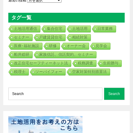
過去の投稿
タグ一覧
土地活用通信
集合住宅
土地活用
日常業務
セミナー
戸建賃貸住宅
相続対策
医療･福祉施設
研修
オーナー会
見学会
船井総研
家族信託、信託契約、セミナー
改正住宅セーフティーネット法
税務調査
生前贈与
税理士
ツーバイフォー
空家対策特別措置法