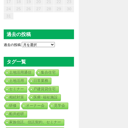
7
5
3
6
8
4
2
3
4
7
2
5
8
3
6
4
7
3
5
8
3
6
5
5
4
6
2
4
7
3
5
6
8
7
5
2
2
7
8
6
2
2
5
5
6
5
2
8
2
2
4
7
3
5
4
3
6
3
6
6
7
5
3
8
4
6
8
5
6
4
4
6
5
7
17
18
19
20
21
22
23
0
1
9
9
0
0
0
1
9
0
9
9
9
9
9
9
0
1
0
0
0
1
1
24
25
26
27
28
29
30
31
過去の投稿
過去の投稿
タグ一覧
土地活用通信
集合住宅
土地活用
日常業務
セミナー
戸建賃貸住宅
相続対策
医療･福祉施設
研修
オーナー会
見学会
船井総研
家族信託、信託契約、セミナー