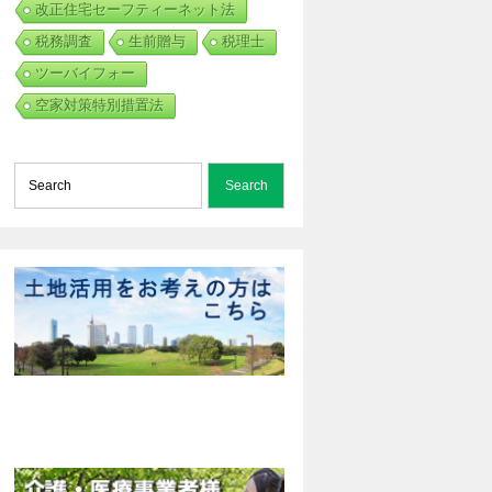
改正住宅セーフティーネット法
税務調査
生前贈与
税理士
ツーバイフォー
空家対策特別措置法