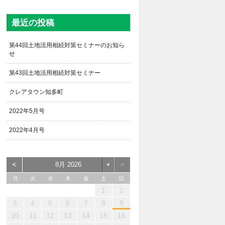
最近の投稿
第44回土地活用相続対策セミナーのお知ら
せ
第43回土地活用相続対策セミナー
クレアタウン知多町
2022年5月号
2022年4月号
<
>
8月 2026
▼
月
火
水
木
金
土
日
1
2
3
2
4
0
0
3
4
2
0
3
4
2
0
2
0
3
2
4
3
3
4
2
2
4
0
3
0
2
2
2
3
4
0
2
4
2
0
0
2
3
1
1
1
1
1
1
1
1
1
1
1
1
1
1
3
4
5
6
7
8
9
0
8
6
9
1
7
5
6
7
0
5
8
1
6
9
7
0
6
8
1
6
9
8
8
7
9
5
7
0
6
8
9
1
0
8
5
5
0
1
9
5
5
8
8
9
8
5
1
5
5
7
0
6
8
7
6
9
6
9
9
0
8
6
1
7
9
1
8
9
7
7
9
8
0
10
11
12
13
14
15
16