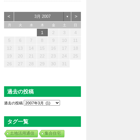
<
>
3月 2007
▼
月
火
水
木
金
土
日
1
2
3
4
3
2
4
0
0
3
4
2
0
3
4
2
0
2
0
3
2
4
3
3
4
2
2
4
0
3
0
2
2
2
3
4
0
2
4
2
0
0
2
3
1
1
1
1
1
1
1
1
1
1
1
1
1
5
6
7
8
9
10
11
0
8
6
9
1
7
5
6
7
0
5
8
1
6
9
7
0
6
8
1
6
9
8
8
7
9
5
7
0
6
8
9
1
0
8
5
5
0
1
9
5
5
8
9
8
5
1
5
5
7
0
6
8
7
6
9
6
9
9
0
8
6
1
7
9
1
8
9
7
7
9
8
0
12
13
14
15
16
17
18
7
5
3
6
8
4
2
3
4
7
2
5
8
3
6
4
7
3
5
8
3
6
5
5
4
6
2
4
7
3
5
6
8
7
5
2
2
7
8
6
2
2
5
6
5
2
8
2
2
4
7
3
5
4
3
6
3
6
6
7
5
3
8
4
6
8
5
6
4
4
6
5
7
19
20
21
22
23
24
25
0
1
9
9
0
0
0
1
9
0
9
9
9
9
9
9
0
1
0
0
0
1
1
26
27
28
29
30
31
過去の投稿
過去の投稿
タグ一覧
土地活用通信
集合住宅