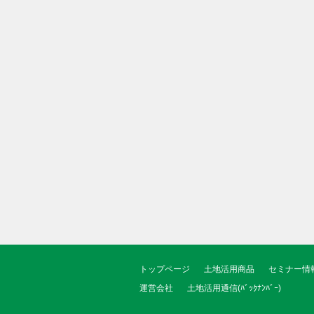
トップページ
土地活用商品
セミナー情
運営会社
土地活用通信(ﾊﾞｯｸﾅﾝﾊﾞｰ)