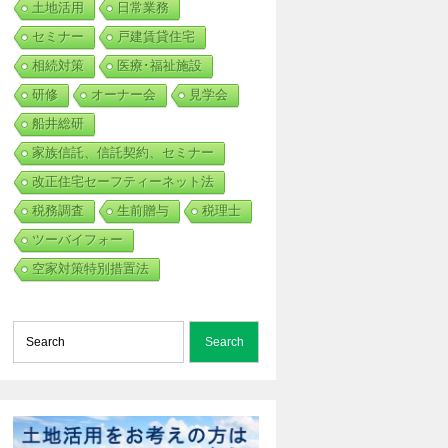
土地活用
日常業務
セミナー
戸建賃貸住宅
相続対策
医療･福祉施設
研修
オーナー会
見学会
船井総研
家族信託、信託契約、セミナー
改正住宅セーフティーネット法
税務調査
生前贈与
税理士
ツーバイフォー
空家対策特別措置法