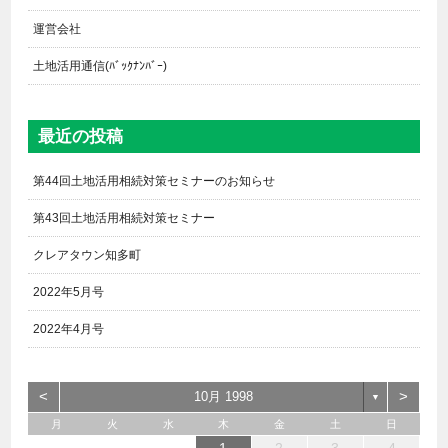
運営会社
土地活用通信(ﾊﾞｯｸﾅﾝﾊﾞｰ)
最近の投稿
第44回土地活用相続対策セミナーのお知らせ
第43回土地活用相続対策セミナー
クレアタウン知多町
2022年5月号
2022年4月号
<
>
10月 1998
▼
月
火
水
木
金
土
日