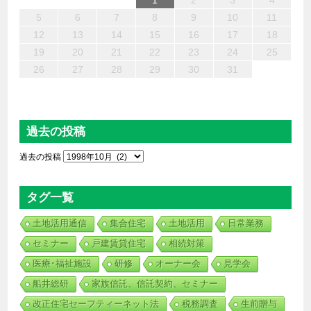
6
4
2
5
7
3
1
2
3
6
1
4
7
2
5
3
6
2
4
7
2
5
4
4
3
5
1
3
6
2
4
5
7
6
4
1
1
6
7
5
1
1
4
4
5
4
1
7
1
1
3
6
2
4
3
2
5
2
5
5
6
2
7
3
5
7
4
5
3
3
5
4
6
1
2
3
4
13
12
14
10
10
13
14
12
10
13
14
12
10
12
10
13
12
14
13
13
14
12
12
14
10
13
10
12
12
12
13
14
10
12
14
12
10
10
12
13
11
11
11
11
11
11
11
11
11
11
11
11
11
9
8
9
8
9
9
9
8
9
8
8
8
8
8
8
8
9
9
9
9
5
6
7
8
9
10
11
20
18
16
19
21
17
15
16
17
20
15
18
21
16
19
17
20
16
18
21
16
19
18
18
17
19
15
17
20
16
18
19
21
20
18
15
15
20
21
19
15
15
18
18
19
18
15
21
15
15
17
20
16
18
17
16
19
16
19
19
20
16
21
17
19
21
18
19
17
17
19
18
20
12
13
14
15
16
17
18
27
25
23
26
28
24
22
23
24
27
22
25
28
23
26
24
27
23
25
28
23
26
25
25
24
26
22
24
27
23
25
26
28
27
25
22
22
27
28
26
22
22
25
25
26
25
22
28
22
22
24
27
23
25
24
23
26
23
26
26
27
23
28
24
26
28
25
26
24
24
26
25
27
19
20
21
22
23
24
25
30
31
29
29
30
30
30
31
29
30
29
29
29
29
29
29
30
31
30
30
30
31
31
26
27
28
29
30
31
過去の投稿
過去の投稿
タグ一覧
土地活用通信
集合住宅
土地活用
日常業務
セミナー
戸建賃貸住宅
相続対策
医療･福祉施設
研修
オーナー会
見学会
船井総研
家族信託、信託契約、セミナー
改正住宅セーフティーネット法
税務調査
生前贈与