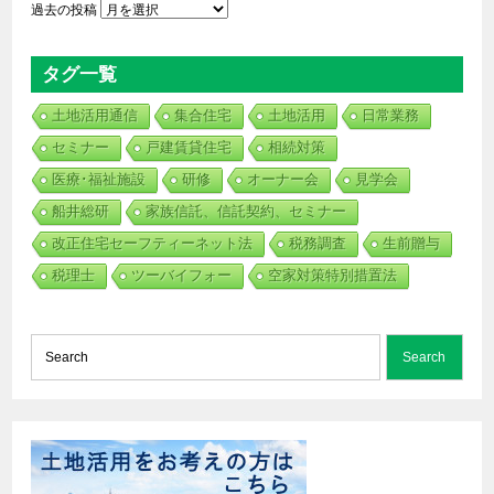
過去の投稿
タグ一覧
土地活用通信
集合住宅
土地活用
日常業務
セミナー
戸建賃貸住宅
相続対策
医療･福祉施設
研修
オーナー会
見学会
船井総研
家族信託、信託契約、セミナー
改正住宅セーフティーネット法
税務調査
生前贈与
税理士
ツーバイフォー
空家対策特別措置法