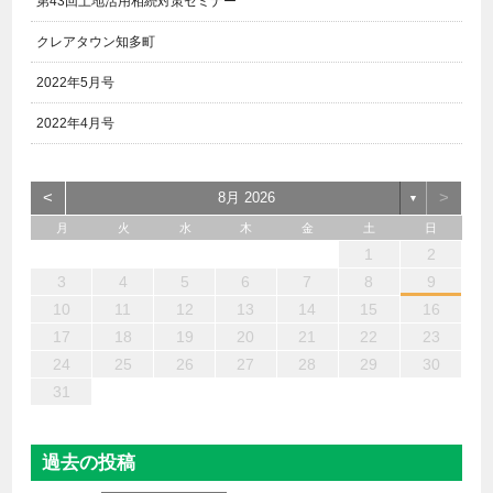
第43回土地活用相続対策セミナー
クレアタウン知多町
2022年5月号
2022年4月号
<
>
8月 2026
▼
月
火
水
木
金
土
日
6
4
2
5
7
3
1
2
3
6
1
4
7
2
5
3
6
2
4
7
2
5
4
4
3
5
1
3
6
2
4
5
7
6
4
1
1
6
7
5
1
1
4
4
5
4
1
7
1
1
3
6
2
4
3
2
5
2
5
5
6
4
2
7
3
5
7
4
5
3
3
5
4
6
1
2
13
12
14
10
10
13
14
12
10
13
14
12
10
12
10
13
12
14
13
13
14
12
12
14
10
13
10
12
12
12
13
14
10
12
14
12
10
10
12
13
11
11
11
11
11
11
11
11
11
11
11
11
11
11
9
8
9
8
9
9
9
8
9
8
8
8
8
8
8
8
9
9
9
9
3
4
5
6
7
8
9
20
18
16
19
21
17
15
16
17
20
15
18
21
16
19
17
20
16
18
21
16
19
18
18
17
19
15
17
20
16
18
19
21
20
18
15
15
20
21
19
15
15
18
18
19
18
15
21
15
15
17
20
16
18
17
16
19
16
19
19
20
18
16
21
17
19
21
18
19
17
17
19
18
20
10
11
12
13
14
15
16
27
25
23
26
28
24
22
23
24
27
22
25
28
23
26
24
27
23
25
28
23
26
25
25
24
26
22
24
27
23
25
26
28
27
25
22
22
27
28
26
22
22
25
25
26
25
22
28
22
22
24
27
23
25
24
23
26
23
26
26
27
25
23
28
24
26
28
25
26
24
24
26
25
27
17
18
19
20
21
22
23
30
31
29
29
30
30
30
31
29
30
29
29
29
29
29
29
30
31
30
30
30
31
31
24
25
26
27
28
29
30
31
過去の投稿