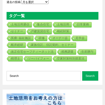
過去の投稿
タグ一覧
土地活用通信
集合住宅
土地活用
日常業務
セミナー
戸建賃貸住宅
相続対策
医療･福祉施設
研修
オーナー会
見学会
船井総研
家族信託、信託契約、セミナー
改正住宅セーフティーネット法
税務調査
生前贈与
税理士
ツーバイフォー
空家対策特別措置法