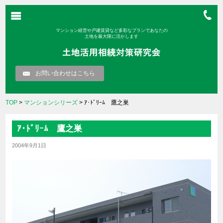
マンション経営や戸建賃貸など多彩なプランであなたの
土地を最大限に活かします
お問い合わせはこちら
TOP
>
マンションシリーズ
> ｱ･ﾄﾞﾘｰﾑ 鷹之巣
ｱ･ﾄﾞﾘｰﾑ 鷹之巣
2004年9月1日