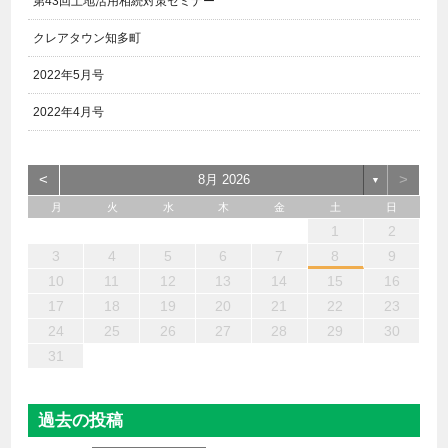
第43回土地活用相続対策セミナー
クレアタウン知多町
2022年5月号
2022年4月号
<
>
8月 2026
▼
月
火
水
木
金
土
日
6
4
2
5
7
3
1
2
3
6
1
4
7
2
5
3
6
2
4
7
2
5
4
4
3
5
1
3
6
2
4
5
7
6
4
1
1
6
7
5
1
1
4
4
5
4
1
7
1
1
3
6
2
4
3
2
5
2
5
5
6
4
2
7
3
5
7
4
5
3
3
5
4
6
1
2
13
12
14
10
10
13
14
12
10
13
14
12
10
12
10
13
12
14
13
13
14
12
12
14
10
13
10
12
12
12
13
14
10
12
14
12
10
10
12
13
11
11
11
11
11
11
11
11
11
11
11
11
11
11
9
8
9
8
9
9
9
8
9
8
8
8
8
8
8
8
9
9
9
9
3
4
5
6
7
8
9
20
18
16
19
21
17
15
16
17
20
15
18
21
16
19
17
20
16
18
21
16
19
18
18
17
19
15
17
20
16
18
19
21
20
18
15
15
20
21
19
15
15
18
18
19
18
15
21
15
15
17
20
16
18
17
16
19
16
19
19
20
18
16
21
17
19
21
18
19
17
17
19
18
20
10
11
12
13
14
15
16
27
25
23
26
28
24
22
23
24
27
22
25
28
23
26
24
27
23
25
28
23
26
25
25
24
26
22
24
27
23
25
26
28
27
25
22
22
27
28
26
22
22
25
25
26
25
22
28
22
22
24
27
23
25
24
23
26
23
26
26
27
25
23
28
24
26
28
25
26
24
24
26
25
27
17
18
19
20
21
22
23
30
31
29
29
30
30
30
31
29
30
29
29
29
29
29
29
30
31
30
30
30
31
31
24
25
26
27
28
29
30
31
過去の投稿