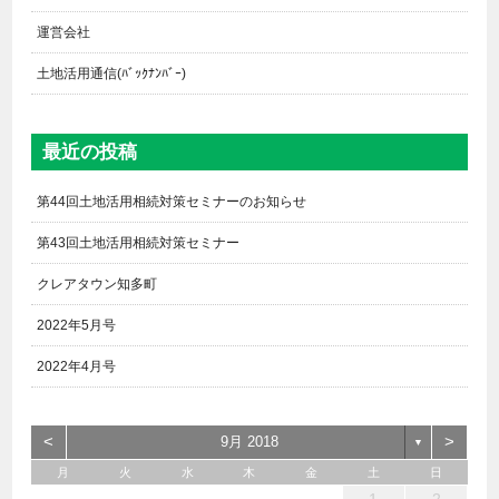
運営会社
土地活用通信(ﾊﾞｯｸﾅﾝﾊﾞｰ)
最近の投稿
第44回土地活用相続対策セミナーのお知らせ
第43回土地活用相続対策セミナー
クレアタウン知多町
2022年5月号
2022年4月号
<
>
9月 2018
▼
月
火
水
木
金
土
日