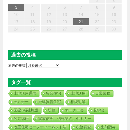
6
4
2
5
7
3
1
2
3
6
1
4
7
2
5
3
6
2
4
7
5
4
4
3
5
1
3
6
2
4
5
7
6
4
1
1
6
7
5
1
1
4
4
5
4
1
7
1
1
3
6
2
4
3
2
5
2
5
5
6
4
2
7
3
5
7
4
5
3
3
5
4
6
1
2
13
12
14
10
10
13
14
12
10
13
14
12
10
12
10
13
12
14
13
13
14
12
12
14
10
13
10
12
12
12
13
14
10
12
14
12
10
10
12
13
11
11
11
11
11
11
11
11
11
11
11
11
11
11
9
8
9
8
9
9
8
9
8
8
8
8
8
8
8
9
9
9
9
3
4
5
6
7
8
9
20
18
16
19
21
17
15
16
17
20
15
18
21
16
19
17
20
16
18
21
19
18
18
17
19
15
17
20
16
18
19
21
20
18
15
15
20
21
19
15
15
18
18
19
18
15
21
15
15
17
20
16
18
17
16
19
16
19
19
20
18
16
21
17
19
21
18
19
17
17
19
18
20
10
11
12
13
14
15
16
27
25
23
26
28
24
22
23
24
27
22
25
28
23
26
24
27
23
25
28
26
25
25
24
26
22
24
27
23
25
26
28
27
25
22
22
27
28
26
22
22
25
25
26
25
22
28
22
22
24
27
23
25
24
23
26
23
26
26
27
25
23
28
24
26
28
25
26
24
24
26
25
27
17
18
19
20
21
22
23
30
31
29
29
30
30
31
29
30
29
29
29
29
29
29
30
31
30
30
30
31
31
24
25
26
27
28
29
30
過去の投稿
過去の投稿
タグ一覧
土地活用通信
集合住宅
土地活用
日常業務
セミナー
戸建賃貸住宅
相続対策
医療･福祉施設
研修
オーナー会
見学会
船井総研
家族信託、信託契約、セミナー
改正住宅セーフティーネット法
税務調査
生前贈与