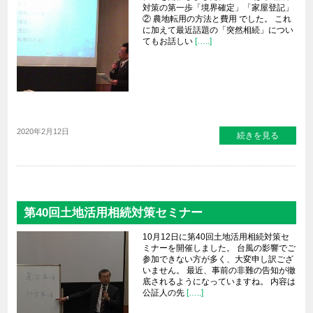
対策の第一歩「境界確定」「家屋登記」
② 農地転用の方法と費用 でした。 これ
に加えて最近話題の「突然相続」につい
てもお話しい
[…..]
2020年2月12日
続きを見る
第40回土地活用相続対策セミナー
10月12日に第40回土地活用相続対策セ
ミナーを開催しました。 台風の影響でご
参加できない方が多く、大変申し訳ござ
いません。 最近、事前の非難の告知が徹
底されるようになっていますね。 内容は
公証人の先
[…..]