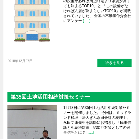
の設備があれば周辺相場より家賃が高く
ても決まるTOP10」と 「この設備がな
ければ入居が決まらないTOP10」が掲載
されていました。 全国の不動産仲介会社
にアンケー
[…..]
2018年12月27日
続きを見る
第35回土地活用相続対策セミナー
12月8日に第35回土地活用相続対策セミ
ナーを開催しました。 今回は、ミッドラ
ンド税理士法人ぎふ永田会計の税理士、
永田文康先生を講師にお招きし 『民事信
託と相続税対策 認知症対策としての民
事信託とは？
[…..]