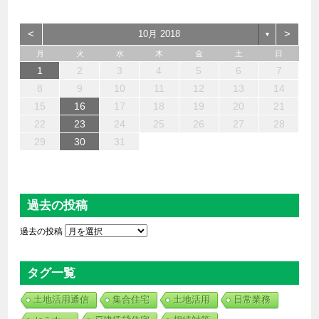
<
>
10月 2018
▼
月
火
水
木
金
土
日
6
4
2
5
7
3
1
2
3
6
1
4
7
2
5
3
6
2
4
2
5
4
4
3
5
1
3
6
2
4
5
7
6
4
1
1
6
7
5
1
1
4
4
5
4
1
7
1
1
3
6
2
4
3
2
5
2
5
5
6
4
2
7
3
5
7
4
5
3
3
5
4
6
1
2
3
4
5
6
7
13
12
14
10
10
13
14
12
10
13
12
10
12
10
13
12
14
13
13
14
12
12
14
10
13
10
12
12
12
13
14
10
12
14
12
10
10
12
13
11
11
11
11
11
11
11
11
11
11
11
11
11
11
9
8
9
8
9
9
9
8
9
8
8
8
8
8
8
8
9
9
9
9
8
9
10
11
12
13
14
20
18
16
19
21
17
15
16
17
20
15
18
21
16
19
17
20
16
18
16
19
18
18
17
19
15
17
20
16
18
19
21
20
18
15
15
20
21
19
15
15
18
18
19
18
15
21
15
15
17
20
16
18
17
16
19
16
19
19
20
18
16
21
17
19
21
18
19
17
17
19
18
20
15
16
17
18
19
20
21
27
25
23
26
28
24
22
23
24
27
22
25
28
23
26
24
27
23
25
23
26
25
25
24
26
22
24
27
23
25
26
28
27
25
22
22
27
28
26
22
22
25
25
26
25
22
28
22
22
24
27
23
25
24
23
26
23
26
26
27
25
23
28
24
26
28
25
26
24
24
26
25
27
22
23
24
25
26
27
28
30
31
29
29
30
30
30
31
29
30
29
29
29
29
29
29
30
31
30
30
30
31
31
29
30
31
過去の投稿
過去の投稿
タグ一覧
土地活用通信
集合住宅
土地活用
日常業務