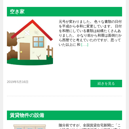
空き家
元号が変わりました。 色々な書類の日付
を平成から令和に変更しています。 日付
を和暦にしている書類は結構たくさんあ
りました。 かなり前から和暦は面倒だか
ら西暦でと考えていたのですが、思って
いた以上に 和
[…..]
2019年5月16日
続きを見る
賃貸物件の設備
随分前ですが、全国賃貸住宅新聞に「こ