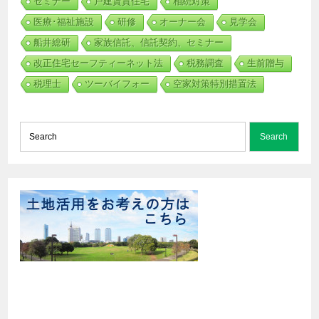
セミナー
戸建賃貸住宅
相続対策
医療･福祉施設
研修
オーナー会
見学会
船井総研
家族信託、信託契約、セミナー
改正住宅セーフティーネット法
税務調査
生前贈与
税理士
ツーバイフォー
空家対策特別措置法