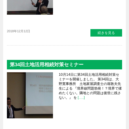
2018年12月12日
続きを見る
第34回土地活用相続対策セミナー
10月14日に第34回土地活用相続対策セ
ミナーを開催しました。 第34回は、大
野寛事務所 土地家屋調査士の堀敦夫先
生による 『境界線問題勃発！？境界で揉
めたくない。隣地との問題は後世に残さ
ない。』 を
[…..]