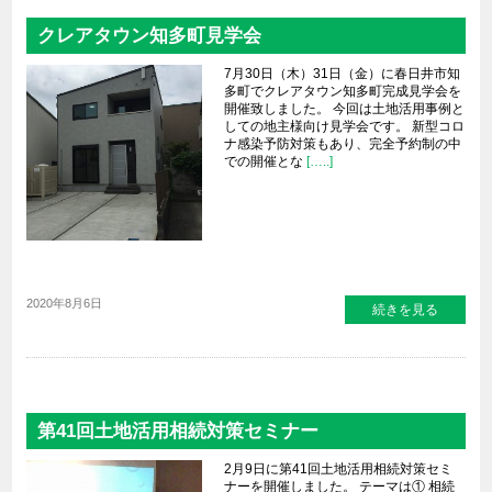
クレアタウン知多町見学会
7月30日（木）31日（金）に春日井市知
多町でクレアタウン知多町完成見学会を
開催致しました。 今回は土地活用事例と
しての地主様向け見学会です。 新型コロ
ナ感染予防対策もあり、完全予約制の中
での開催とな
[…..]
2020年8月6日
続きを見る
第41回土地活用相続対策セミナー
2月9日に第41回土地活用相続対策セミ
ナーを開催しました。 テーマは① 相続