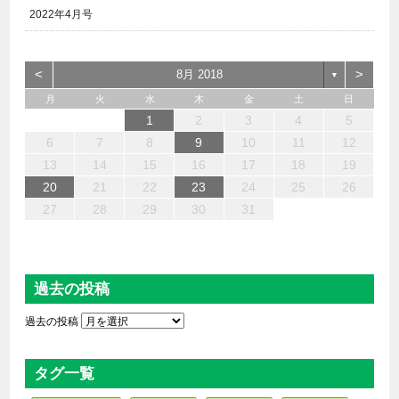
2022年4月号
<
>
8月 2018
▼
月
火
水
木
金
土
日
6
4
2
5
7
3
1
2
3
6
1
4
7
2
5
3
6
2
4
7
2
4
4
3
5
1
3
6
2
4
5
7
6
4
1
1
6
7
5
1
1
4
4
5
4
1
7
1
1
3
6
2
4
3
2
5
2
5
5
6
4
2
7
3
5
7
4
5
3
3
5
4
6
1
2
3
4
5
13
12
14
10
10
13
14
12
10
13
14
10
12
10
13
12
14
13
13
14
12
12
14
10
13
10
12
12
12
13
14
10
12
14
12
10
10
12
13
11
11
11
11
11
11
11
11
11
11
11
11
11
11
9
8
9
8
9
9
9
8
9
8
8
8
8
8
8
8
9
9
9
9
6
7
8
9
10
11
12
20
18
16
19
21
17
15
16
17
20
15
18
21
16
19
17
20
16
18
21
16
18
18
17
19
15
17
20
16
18
19
21
20
18
15
15
20
21
19
15
15
18
18
19
18
15
21
15
15
17
20
16
18
17
16
19
16
19
19
20
18
16
21
17
19
21
18
19
17
17
19
18
20
13
14
15
16
17
18
19
27
25
23
26
28
24
22
23
24
27
22
25
28
23
26
24
27
23
25
28
23
25
25
24
26
22
24
27
23
25
26
28
27
25
22
22
27
28
26
22
22
25
25
26
25
22
28
22
22
24
27
23
25
24
23
26
23
26
26
27
25
23
28
24
26
28
25
26
24
24
26
25
27
20
21
22
23
24
25
26
30
31
29
29
30
30
30
31
29
30
29
29
29
29
29
29
30
31
30
30
30
31
31
27
28
29
30
31
過去の投稿
過去の投稿
タグ一覧