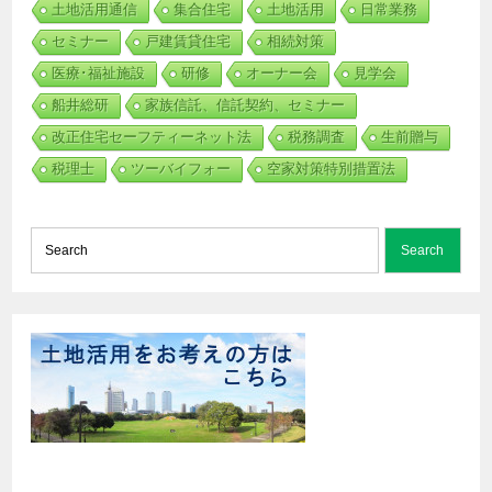
土地活用通信
集合住宅
土地活用
日常業務
セミナー
戸建賃貸住宅
相続対策
医療･福祉施設
研修
オーナー会
見学会
船井総研
家族信託、信託契約、セミナー
改正住宅セーフティーネット法
税務調査
生前贈与
税理士
ツーバイフォー
空家対策特別措置法