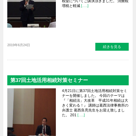
税金についてご講演頂きました。 消費税
増税と軽減
[…..]
2019年6月24日
続きを見る
第37回土地活用相続対策セミナー
4月21日に第37回土地活用相続対策セミ
ナーを開催しました。 今回のテーマは
『「相続法」大改革 平成31年相続は大
きく変わる！』 講師は葛西法律事務所の
弁護士 葛西良亮先生をお迎え致しまし
た。 201
[…..]