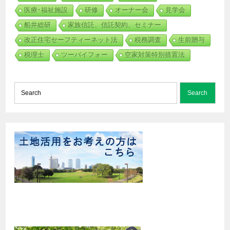
医療･福祉施設
研修
オーナー会
見学会
船井総研
家族信託、信託契約、セミナー
改正住宅セーフティーネット法
税務調査
生前贈与
税理士
ツーバイフォー
空家対策特別措置法