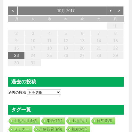
<
>
10月 2017
▼
月
火
水
木
金
土
日
6
4
2
5
7
3
1
2
3
6
1
4
7
2
5
3
6
2
4
7
2
5
4
4
3
5
3
6
2
4
5
7
6
4
1
1
6
7
5
1
1
4
4
5
4
1
7
1
1
3
6
2
4
3
2
5
2
5
5
6
4
2
7
3
5
7
4
5
3
3
5
4
6
1
13
12
14
10
10
13
14
12
10
13
14
12
10
12
10
13
12
14
13
13
14
12
12
14
10
13
10
12
12
12
13
14
10
12
14
12
10
10
12
13
11
11
11
11
11
11
11
11
11
11
11
11
11
11
9
8
9
8
9
9
9
9
8
8
8
8
8
8
8
9
9
9
9
2
3
4
5
6
7
8
20
18
16
19
21
17
15
16
17
20
15
18
21
16
19
17
20
16
18
21
16
19
18
18
17
19
17
20
16
18
19
21
20
18
15
15
20
21
19
15
15
18
18
19
18
15
21
15
15
17
20
16
18
17
16
19
16
19
19
20
18
16
21
17
19
21
18
19
17
17
19
18
20
9
10
11
12
13
14
15
27
25
23
26
28
24
22
23
24
27
22
25
28
23
26
24
27
23
25
28
23
26
25
25
24
26
24
27
23
25
26
28
27
25
22
22
27
28
26
22
22
25
25
26
25
22
28
22
22
24
27
23
25
24
23
26
23
26
26
27
25
23
28
24
26
28
25
26
24
24
26
25
27
16
17
18
19
20
21
22
30
31
29
29
30
30
30
31
30
29
29
29
29
29
29
30
31
30
30
30
31
31
23
24
25
26
27
28
29
30
31
過去の投稿
過去の投稿
タグ一覧
土地活用通信
集合住宅
土地活用
日常業務
セミナー
戸建賃貸住宅
相続対策