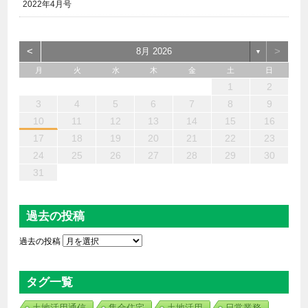
2022年4月号
<
>
8月 2026
▼
月
火
水
木
金
土
日
6
4
2
5
7
3
1
2
3
6
1
4
7
2
5
3
6
2
4
7
2
5
4
4
3
5
1
3
6
2
4
5
7
6
4
1
1
6
7
5
1
1
4
4
5
4
1
7
1
1
3
6
2
4
3
2
5
2
5
5
6
4
2
7
3
5
7
4
5
3
3
5
4
6
1
2
13
12
14
10
10
13
14
12
10
13
14
12
10
12
10
13
12
14
13
13
14
12
12
14
10
13
10
12
12
12
13
14
10
12
14
12
10
10
12
13
11
11
11
11
11
11
11
11
11
11
11
11
11
11
9
8
9
8
9
9
9
8
9
8
8
8
8
8
8
8
9
9
9
9
3
4
5
6
7
8
9
20
18
16
19
21
17
15
16
17
20
15
18
21
16
19
17
20
16
18
21
16
19
18
18
17
19
15
17
20
16
18
19
21
20
18
15
15
20
21
19
15
15
18
18
19
18
15
21
15
15
17
20
16
18
17
16
19
16
19
19
20
18
16
21
17
19
21
18
19
17
17
19
18
20
10
11
12
13
14
15
16
27
25
23
26
28
24
22
23
24
27
22
25
28
23
26
24
27
23
25
28
23
26
25
25
24
26
22
24
27
23
25
26
28
27
25
22
22
27
28
26
22
22
25
25
26
25
22
28
22
22
24
27
23
25
24
23
26
23
26
26
27
25
23
28
24
26
28
25
26
24
24
26
25
27
17
18
19
20
21
22
23
30
31
29
29
30
30
30
31
29
30
29
29
29
29
29
29
30
31
30
30
30
31
31
24
25
26
27
28
29
30
31
過去の投稿
過去の投稿
タグ一覧
土地活用通信
集合住宅
土地活用
日常業務