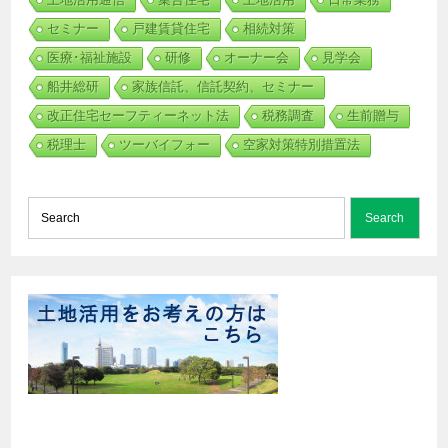
セミナー
戸建賃貸住宅
相続対策
医療･福祉施設
研修
オーナー会
見学会
船井総研
家族信託、信託契約、セミナー
改正住宅セーフティーネット法
税務調査
生前贈与
税理士
ツーバイフォー
空家対策特別措置法