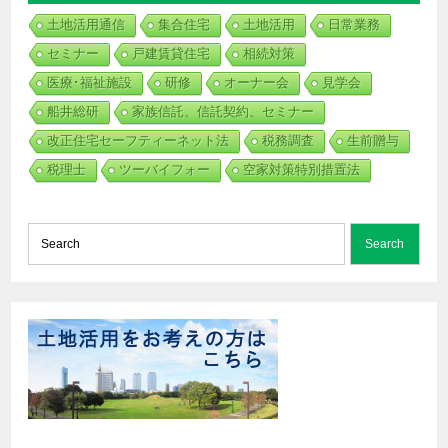
土地活用通信
集合住宅
土地活用
日常業務
セミナー
戸建賃貸住宅
相続対策
医療･福祉施設
研修
オーナー会
見学会
船井総研
家族信託、信託契約、セミナー
改正住宅セーフティーネット法
税務調査
生前贈与
税理士
ツーバイフォー
空家対策特別措置法