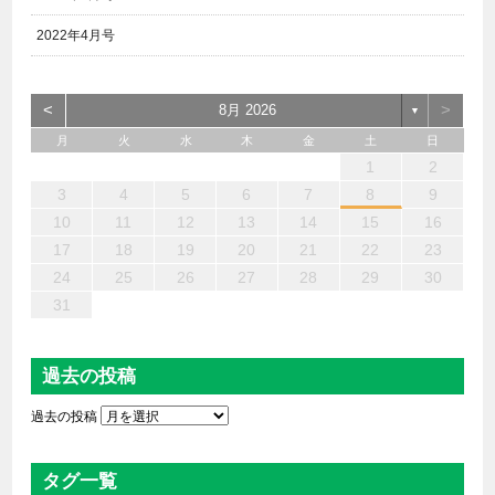
2022年4月号
<
>
8月 2026
▼
月
火
水
木
金
土
日
6
4
2
5
7
3
1
2
3
6
1
4
7
2
5
3
6
2
4
7
2
5
4
4
3
5
1
3
6
2
4
5
7
6
4
1
1
6
7
5
1
1
4
4
5
4
1
7
1
1
3
6
2
4
3
2
5
2
5
5
6
4
2
7
3
5
7
4
5
3
3
5
4
6
1
2
13
12
14
10
10
13
14
12
10
13
14
12
10
12
10
13
12
14
13
13
14
12
12
14
10
13
10
12
12
12
13
14
10
12
14
12
10
10
12
13
11
11
11
11
11
11
11
11
11
11
11
11
11
11
9
8
9
8
9
9
9
8
9
8
8
8
8
8
8
8
9
9
9
9
3
4
5
6
7
8
9
20
18
16
19
21
17
15
16
17
20
15
18
21
16
19
17
20
16
18
21
16
19
18
18
17
19
15
17
20
16
18
19
21
20
18
15
15
20
21
19
15
15
18
18
19
18
15
21
15
15
17
20
16
18
17
16
19
16
19
19
20
18
16
21
17
19
21
18
19
17
17
19
18
20
10
11
12
13
14
15
16
27
25
23
26
28
24
22
23
24
27
22
25
28
23
26
24
27
23
25
28
23
26
25
25
24
26
22
24
27
23
25
26
28
27
25
22
22
27
28
26
22
22
25
25
26
25
22
28
22
22
24
27
23
25
24
23
26
23
26
26
27
25
23
28
24
26
28
25
26
24
24
26
25
27
17
18
19
20
21
22
23
30
31
29
29
30
30
30
31
29
30
29
29
29
29
29
29
30
31
30
30
30
31
31
24
25
26
27
28
29
30
31
過去の投稿
過去の投稿
タグ一覧