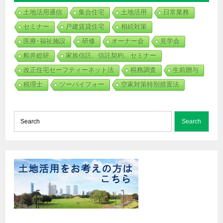
土地活用通信
集合住宅
土地活用
日常業務
セミナー
戸建賃貸住宅
相続対策
医療･福祉施設
研修
オーナー会
見学会
船井総研
家族信託、信託契約、セミナー
改正住宅セーフティーネット法
税務調査
生前贈与
税理士
ツーバイフォー
空家対策特別措置法