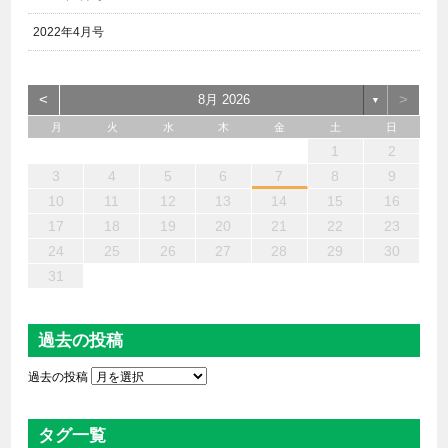
2022年4月号
<
>
8月 2026
▼
月
火
水
木
金
土
日
6
4
2
5
7
3
1
2
3
6
1
4
7
2
5
3
6
2
4
7
2
5
4
4
3
5
1
3
6
2
4
5
7
6
4
1
1
6
7
5
1
1
4
4
5
4
1
7
1
1
3
6
2
4
3
2
5
2
5
5
6
4
2
7
3
5
7
4
5
3
3
5
4
6
1
2
13
12
14
10
10
13
14
12
10
13
14
12
10
12
10
13
12
14
13
13
14
12
12
14
10
13
10
12
12
12
13
14
10
12
14
12
10
10
12
13
11
11
11
11
11
11
11
11
11
11
11
11
11
11
9
8
9
8
9
9
9
8
9
8
8
8
8
8
8
8
9
9
9
9
3
4
5
6
7
8
9
20
18
16
19
21
17
15
16
17
20
15
18
21
16
19
17
20
16
18
21
16
19
18
18
17
19
15
17
20
16
18
19
21
20
18
15
15
20
21
19
15
15
18
18
19
18
15
21
15
15
17
20
16
18
17
16
19
16
19
19
20
18
16
21
17
19
21
18
19
17
17
19
18
20
10
11
12
13
14
15
16
27
25
23
26
28
24
22
23
24
27
22
25
28
23
26
24
27
23
25
28
23
26
25
25
24
26
22
24
27
23
25
26
28
27
25
22
22
27
28
26
22
22
25
25
26
25
22
28
22
22
24
27
23
25
24
23
26
23
26
26
27
25
23
28
24
26
28
25
26
24
24
26
25
27
17
18
19
20
21
22
23
30
31
29
29
30
30
30
31
29
30
29
29
29
29
29
29
30
31
30
30
30
31
31
24
25
26
27
28
29
30
31
過去の投稿
過去の投稿
タグ一覧