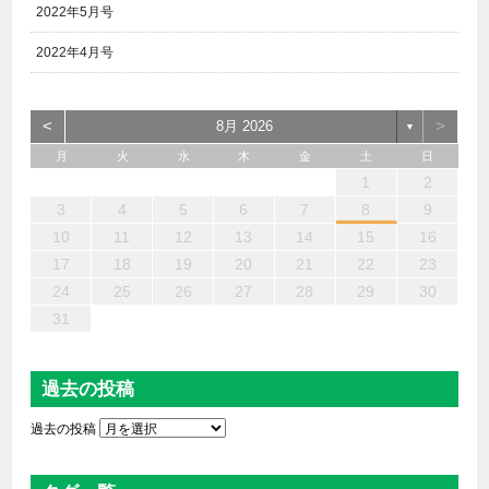
2022年5月号
2022年4月号
<
>
8月 2026
▼
月
火
水
木
金
土
日
6
4
2
5
7
3
1
2
3
6
1
4
7
2
5
3
6
2
4
7
2
5
4
4
3
5
1
3
6
2
4
5
7
6
4
1
1
6
7
5
1
1
4
4
5
4
1
7
1
1
3
6
2
4
3
2
5
2
5
5
6
4
2
7
3
5
7
4
5
3
3
5
4
6
1
2
13
12
14
10
10
13
14
12
10
13
14
12
10
12
10
13
12
14
13
13
14
12
12
14
10
13
10
12
12
12
13
14
10
12
14
12
10
10
12
13
11
11
11
11
11
11
11
11
11
11
11
11
11
11
9
8
9
8
9
9
9
8
9
8
8
8
8
8
8
8
9
9
9
9
3
4
5
6
7
8
9
20
18
16
19
21
17
15
16
17
20
15
18
21
16
19
17
20
16
18
21
16
19
18
18
17
19
15
17
20
16
18
19
21
20
18
15
15
20
21
19
15
15
18
18
19
18
15
21
15
15
17
20
16
18
17
16
19
16
19
19
20
18
16
21
17
19
21
18
19
17
17
19
18
20
10
11
12
13
14
15
16
27
25
23
26
28
24
22
23
24
27
22
25
28
23
26
24
27
23
25
28
23
26
25
25
24
26
22
24
27
23
25
26
28
27
25
22
22
27
28
26
22
22
25
25
26
25
22
28
22
22
24
27
23
25
24
23
26
23
26
26
27
25
23
28
24
26
28
25
26
24
24
26
25
27
17
18
19
20
21
22
23
30
31
29
29
30
30
30
31
29
30
29
29
29
29
29
29
30
31
30
30
30
31
31
24
25
26
27
28
29
30
31
過去の投稿
過去の投稿