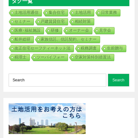
タグ一覧
土地活用通信
集合住宅
土地活用
日常業務
セミナー
戸建賃貸住宅
相続対策
医療･福祉施設
研修
オーナー会
見学会
船井総研
家族信託、信託契約、セミナー
改正住宅セーフティーネット法
税務調査
生前贈与
税理士
ツーバイフォー
空家対策特別措置法