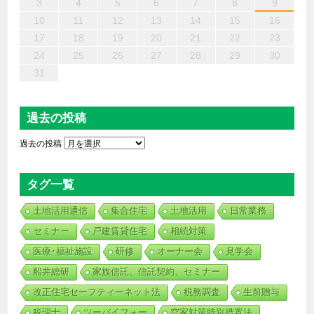
13
12
14
10
10
13
14
12
10
13
14
12
10
12
10
13
12
14
13
13
14
12
12
14
10
13
10
12
12
12
13
14
10
12
14
12
10
10
12
13
11
11
11
11
11
11
11
11
11
11
11
11
11
11
9
8
9
8
9
9
9
8
9
8
8
8
8
8
8
8
9
9
9
9
3
4
5
6
7
8
9
20
18
16
19
21
17
15
16
17
20
15
18
21
16
19
17
20
16
18
21
16
19
18
18
17
19
15
17
20
16
18
19
21
20
18
15
15
20
21
19
15
15
18
18
19
18
15
21
15
15
17
20
16
18
17
16
19
16
19
19
20
18
16
21
17
19
21
18
19
17
17
19
18
20
10
11
12
13
14
15
16
27
25
23
26
28
24
22
23
24
27
22
25
28
23
26
24
27
23
25
28
23
26
25
25
24
26
22
24
27
23
25
26
28
27
25
22
22
27
28
26
22
22
25
25
26
25
22
28
22
22
24
27
23
25
24
23
26
23
26
26
27
25
23
28
24
26
28
25
26
24
24
26
25
27
17
18
19
20
21
22
23
30
31
29
29
30
30
30
31
29
30
29
29
29
29
29
29
30
31
30
30
30
31
31
24
25
26
27
28
29
30
31
過去の投稿
過去の投稿
タグ一覧
土地活用通信
集合住宅
土地活用
日常業務
セミナー
戸建賃貸住宅
相続対策
医療･福祉施設
研修
オーナー会
見学会
船井総研
家族信託、信託契約、セミナー
改正住宅セーフティーネット法
税務調査
生前贈与
税理士
ツーバイフォー
空家対策特別措置法