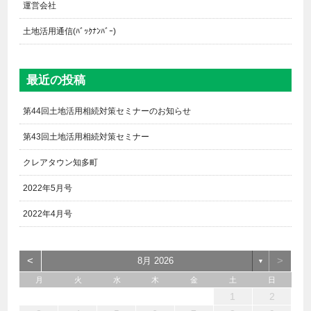
運営会社
土地活用通信(ﾊﾞｯｸﾅﾝﾊﾞｰ)
最近の投稿
第44回土地活用相続対策セミナーのお知らせ
第43回土地活用相続対策セミナー
クレアタウン知多町
2022年5月号
2022年4月号
<
>
8月 2026
▼
月
火
水
木
金
土
日
6
4
2
5
7
3
1
2
3
6
1
4
7
2
5
3
6
2
4
7
2
5
4
4
3
5
1
3
6
2
4
5
7
6
4
1
1
6
7
5
1
1
4
4
5
4
1
7
1
1
3
6
2
4
3
2
5
2
5
5
6
4
2
7
3
5
7
4
5
3
3
5
4
6
1
2