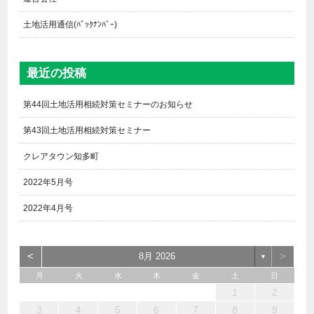
土地活用通信(ﾊﾞｯｸﾅﾝﾊﾞｰ)
最近の投稿
第44回土地活用相続対策セミナーのお知らせ
第43回土地活用相続対策セミナー
クレアタウン知多町
2022年5月号
2022年4月号
<
>
8月 2026
▼
月
火
水
木
金
土
日
6
4
2
5
7
3
1
2
3
6
1
4
7
2
5
3
6
2
4
7
2
5
4
4
3
5
1
3
6
2
4
5
7
6
4
1
1
6
7
5
1
1
4
4
5
4
1
7
1
1
3
6
2
4
3
2
5
2
5
5
6
4
2
7
3
5
7
4
5
3
3
5
4
6
1
2
13
12
14
10
10
13
14
12
10
13
14
12
10
12
10
13
12
14
13
13
14
12
12
14
10
13
10
12
12
12
13
14
10
12
14
12
10
10
12
13
11
11
11
11
11
11
11
11
11
11
11
11
11
11
9
8
9
8
9
9
9
8
9
8
8
8
8
8
8
8
9
9
9
9
3
4
5
6
7
8
9