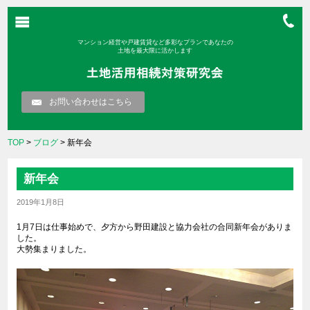
マンション経営や戸建賃貸など多彩なプランであなたの
土地を最大限に活かします
お問い合わせはこちら
TOP
>
ブログ
> 新年会
新年会
2019年1月8日
1月7日は仕事始めで、夕方から野田建設と協力会社の合同新年会がありま
した。
大勢集まりました。