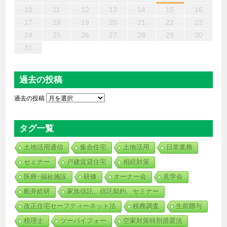
20
18
16
19
21
17
15
16
17
20
15
18
21
16
19
17
20
16
18
21
16
19
18
18
17
19
15
17
20
16
18
19
21
20
18
15
15
20
21
19
15
15
18
18
19
18
15
21
15
15
17
20
16
18
17
16
19
16
19
19
20
18
16
21
17
19
21
18
19
17
17
19
18
20
10
11
12
13
14
15
16
27
25
23
26
28
24
22
23
24
27
22
25
28
23
26
24
27
23
25
28
23
26
25
25
24
26
22
24
27
23
25
26
28
27
25
22
22
27
28
26
22
22
25
25
26
25
22
28
22
22
24
27
23
25
24
23
26
23
26
26
27
25
23
28
24
26
28
25
26
24
24
26
25
27
17
18
19
20
21
22
23
30
31
29
29
30
30
30
31
29
30
29
29
29
29
29
29
30
31
30
30
30
31
31
24
25
26
27
28
29
30
31
過去の投稿
過去の投稿
タグ一覧
土地活用通信
集合住宅
土地活用
日常業務
セミナー
戸建賃貸住宅
相続対策
医療･福祉施設
研修
オーナー会
見学会
船井総研
家族信託、信託契約、セミナー
改正住宅セーフティーネット法
税務調査
生前贈与
税理士
ツーバイフォー
空家対策特別措置法