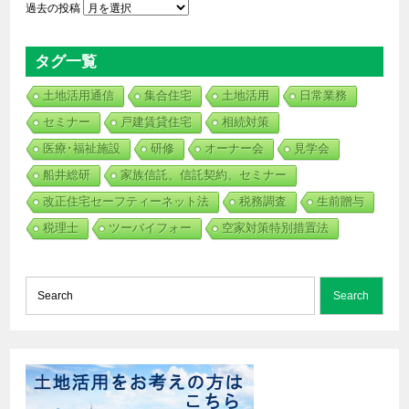
過去の投稿
タグ一覧
土地活用通信
集合住宅
土地活用
日常業務
セミナー
戸建賃貸住宅
相続対策
医療･福祉施設
研修
オーナー会
見学会
船井総研
家族信託、信託契約、セミナー
改正住宅セーフティーネット法
税務調査
生前贈与
税理士
ツーバイフォー
空家対策特別措置法