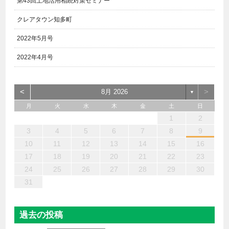
第43回土地活用相続対策セミナー
クレアタウン知多町
2022年5月号
2022年4月号
<
>
8月 2026
▼
月
火
水
木
金
土
日
6
4
2
5
7
3
1
2
3
6
1
4
7
2
5
3
6
2
4
7
2
5
4
4
3
5
1
3
6
2
4
5
7
6
4
1
1
6
7
5
1
1
4
4
5
4
1
7
1
1
3
6
2
4
3
2
5
2
5
5
6
4
2
7
3
5
7
4
5
3
3
5
4
6
1
2
13
12
14
10
10
13
14
12
10
13
14
12
10
12
10
13
12
14
13
13
14
12
12
14
10
13
10
12
12
12
13
14
10
12
14
12
10
10
12
13
11
11
11
11
11
11
11
11
11
11
11
11
11
11
9
8
9
8
9
9
9
8
9
8
8
8
8
8
8
8
9
9
9
9
3
4
5
6
7
8
9
20
18
16
19
21
17
15
16
17
20
15
18
21
16
19
17
20
16
18
21
16
19
18
18
17
19
15
17
20
16
18
19
21
20
18
15
15
20
21
19
15
15
18
18
19
18
15
21
15
15
17
20
16
18
17
16
19
16
19
19
20
18
16
21
17
19
21
18
19
17
17
19
18
20
10
11
12
13
14
15
16
27
25
23
26
28
24
22
23
24
27
22
25
28
23
26
24
27
23
25
28
23
26
25
25
24
26
22
24
27
23
25
26
28
27
25
22
22
27
28
26
22
22
25
25
26
25
22
28
22
22
24
27
23
25
24
23
26
23
26
26
27
25
23
28
24
26
28
25
26
24
24
26
25
27
17
18
19
20
21
22
23
30
31
29
29
30
30
30
31
29
30
29
29
29
29
29
29
30
31
30
30
30
31
31
24
25
26
27
28
29
30
31
過去の投稿