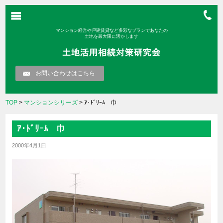
マンション経営や戸建賃貸など多彩なプランであなたの
土地を最大限に活かします
お問い合わせはこちら
TOP
>
マンションシリーズ
> ｱ･ﾄﾞﾘｰﾑ 巾
ｱ･ﾄﾞﾘｰﾑ 巾
2000年4月1日